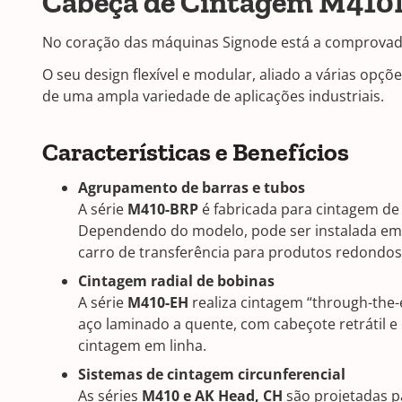
Cabeça de Cintagem M410
No coração das máquinas Signode está a comprovad
O seu design flexível e modular, aliado a várias opç
de uma ampla variedade de aplicações industriais.
Características e Benefícios
Agrupamento de barras e tubos
A série
M410-BRP
é fabricada para cintagem de 
Dependendo do modelo, pode ser instalada em 
carro de transferência para produtos redondo
Cintagem radial de bobinas
A série
M410-EH
realiza cintagem “through-the-e
aço laminado a quente, com cabeçote retrátil e
cintagem em linha.
Sistemas de cintagem circunferencial
As séries
M410 e AK Head, CH
são projetadas p