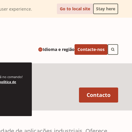
Go to local site
Stay here
l user experience.
Contacte-nos
Idioma e região
stá no comando!
política de
(Opens 
Contacto
dade de aplicações industriais. Oferece