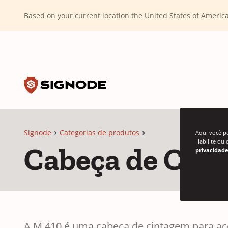
(Dismiss alert)
Based on your current location the United States of Ameri
Toggle search input
Signode
Signode
Categorias de produtos
Aqui você p
Habilite ou 
Cabeça de Cin
privacidade
A M 410 é uma cabeça de cintagem para aço