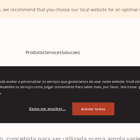
ca, we recommend that you choose our local website for an optima
Produtos
Services
Solucoes
ode avaliar e personalizar os serviços que gostaríamos de usar neste website. Você e
desabilite os serviços como julgar conveniente Para saber mais, por favor, leia nossa
tagem M 410
.
Deixe-me escolher...
Aceitar todos
, concebida para ser utilizada numa ampla varie