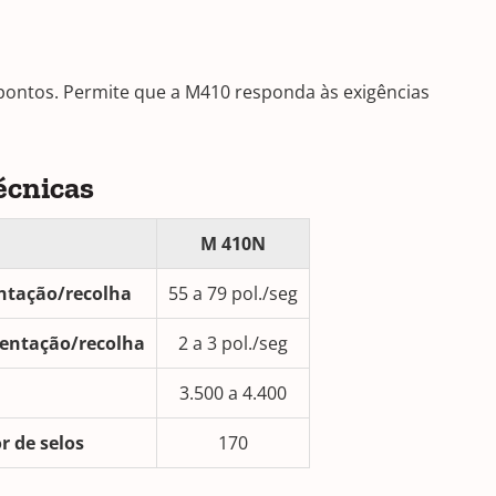
r pontos. Permite que a M410 responda às exigências
écnicas
M 410N
entação/recolha
55 a 79 pol./seg
mentação/recolha
2 a 3 pol./seg
3.500 a 4.400
r de selos
170