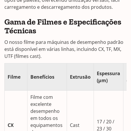
tipos de paletes, oferecendo unitização versátil, fácil
carregamento e descarregamento dos produtos.
Gama de Filmes e Especificações
Técnicas
O nosso filme para máquinas de desempenho padrão
está disponível em várias linhas, incluindo CX, TF, MX,
UTF (filmes cast).
Espessura
L
Filme
Benefícios
Extrusão
(µm)
(
Filme com
excelente
desempenho
em todos os
17 / 20 /
CX
equipamentos
Cast
5
23 / 30