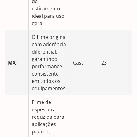
de
estiramento,
ideal para uso
geral.
O filme original
com aderência
diferencial,
garantindo
MX
Cast
23
5
performance
consistente
em todos os
equipamentos.
Filme de
espessura
reduzida para
aplicações
padrão,