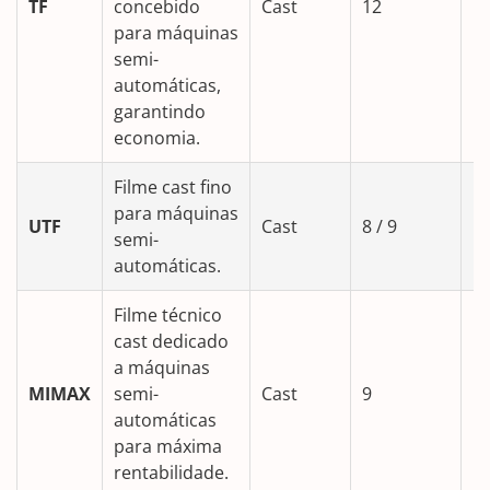
TF
concebido
Cast
12
5
para máquinas
semi-
automáticas,
garantindo
economia.
Filme cast fino
para máquinas
UTF
Cast
8 / 9
5
semi-
automáticas.
Filme técnico
cast dedicado
a máquinas
MIMAX
semi-
Cast
9
5
automáticas
para máxima
rentabilidade.