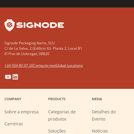
YouTube
LinkedIn
Signode Packaging Iberia, SLU
C/ de La Selva, 2 (Edificio Xi)- Planta 2, Local B1
El Prat de Llobregat, 08820
+34 934 80 07 20
Contacte-nos
Global Locations
(Opens
(Opens
(Opens
(Opens
in
in
in
in
a
a
a
a
COMPANY
PRODUCTS
MEDIA
new
new
new
new
window)
window)
window)
window)
Sobre a empresa
Categorias de
Detalhes do
produtos
Evento
(Opens
Carreiras
in
a
Soluções
Notícias