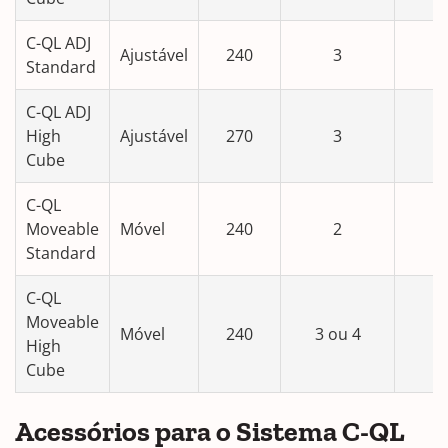
C-QL ADJ
Ajustável
240
3
Standard
C-QL ADJ
High
Ajustável
270
3
Cube
C-QL
Moveable
Móvel
240
2
Standard
C-QL
Moveable
Móvel
240
3 ou 4
High
Cube
Acessórios para o Sistema C-QL