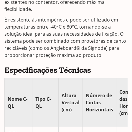
existentes no contentor, oferecendo máxima
flexibilidade.
É resistente às intempéries e pode ser utilizado em
temperaturas entre -40°C e 80°C, tornando-se a
solução ideal para as suas necessidades de fixação. O
sistema pode ser combinado com protetores de canto
recicláveis (como os Angleboard® da Signode) para
proporcionar proteção máxima ao produto.
Especificações Técnicas
Comp
Altura
Número de
Nome C-
Tipo C-
das C
Vertical
Cintas
QL
QL
Horiz
(cm)
Horizontais
(cm)