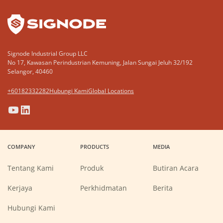
YouTube
LinkedIn
Signode Industrial Group LLC
No 17, Kawasan Perindustrian Kemuning, Jalan Sungai Jeluh 32/192
Selangor, 40460
+60182332282
Hubungi Kami
Global Locations
(Opens
(Opens
(Opens
(Opens
in
in
in
in
a
a
a
a
COMPANY
PRODUCTS
MEDIA
new
new
new
new
window)
window)
window)
window)
Tentang Kami
Produk
Butiran Acara
(Opens
Kerjaya
Perkhidmatan
Berita
in
a
new
Hubungi Kami
window)