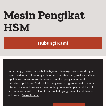
Mesin Pengikat
HSM
(Opens in a new 
Hubungi Kami
Mesin pengikat Signode HSM adalah
Kami menggunakan kuki pihak ketiga untuk menyediakan kandungan
seperti video, untuk meningkatkan prestasi, atau menganalisis trafik ke
generasi terbaharu mesin pengikat
tapak kami, dan/atau untuk memperibadikan pengalaman anda
terhadap tapak kami. Anda boleh mengawal penggunaan kuki melalui
mendatar.
tetapan penyemak imbas anda atau dengan memilih pilihan di bawah.
Sila dapatkan maklumat lanjut tentang kuki yang digunakan di laman
web kami
Dasar Privasi.