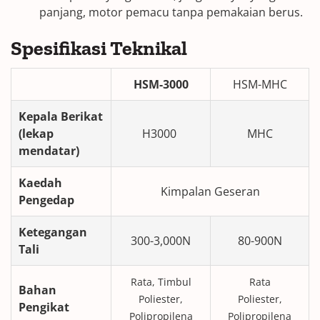
panjang, motor pemacu tanpa pemakaian berus.
Spesifikasi Teknikal
HSM-30
0
0
HSM-MHC
Kepala Berikat
(lekap
H3000
MHC
mendatar)
Kaedah
Kimpalan Geseran
Pengedap
Ketegangan
300-3,000N
80-900N
Tali
Rata, Timbul
Rata
Bahan
Poliester,
Poliester,
Pengikat
Polipropilena
Polipropilena