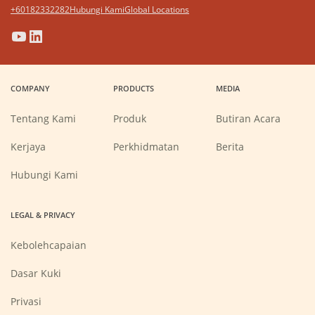
+60182332282
Hubungi Kami
Global Locations
(Opens
(Opens
(Opens
(Opens
in
in
in
in
a
a
a
a
COMPANY
PRODUCTS
MEDIA
new
new
new
new
window)
window)
window)
window)
Tentang Kami
Produk
Butiran Acara
(Opens
Kerjaya
Perkhidmatan
Berita
in
a
new
Hubungi Kami
window)
LEGAL & PRIVACY
Kebolehcapaian
Dasar Kuki
Privasi