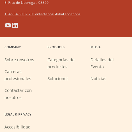
El Prat de Llobregat, 08820
+34 934 80 07 20
Contáctenos
Global Locations
(Opens
(Opens
(Opens
(Opens
in
in
in
in
a
a
a
a
COMPANY
PRODUCTS
MEDIA
new
new
new
new
window)
window)
window)
window)
Sobre nosotros
Categorías de
Detalles del
productos
Evento
Carreras
(Opens
profesionales
Soluciones
Noticias
in
a
new
Contactar con
window)
nosotros
LEGAL & PRIVACY
Accesibilidad