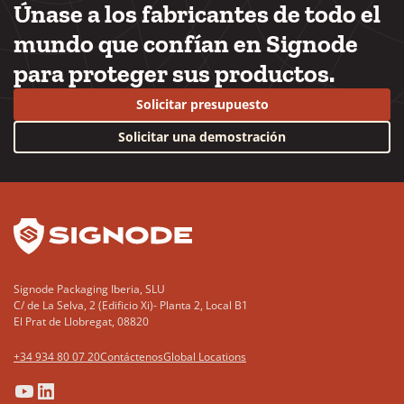
Únase a los fabricantes de todo el
mundo que confían en Signode
para proteger sus productos.
Solicitar presupuesto
Solicitar una demostración
YouTube
LinkedIn
Signode Packaging Iberia, SLU
C/ de La Selva, 2 (Edificio Xi)- Planta 2, Local B1
El Prat de Llobregat, 08820
+34 934 80 07 20
Contáctenos
Global Locations
(Opens
(Opens
(Opens
(Opens