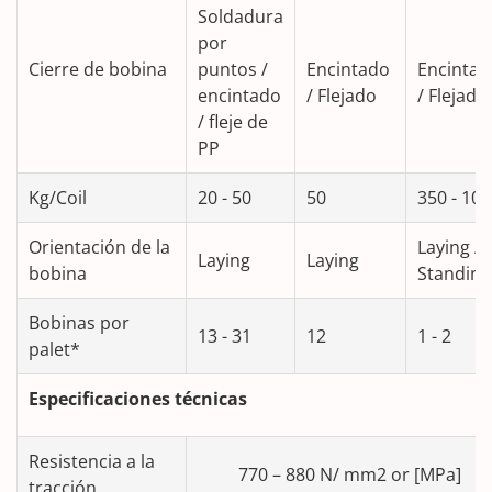
Soldadura
por
Cierre de bobina
puntos /
Encintado
Encintad
encintado
/ Flejado
/ Flejado
/ fleje de
PP
Kg/Coil
20 - 50
50
350 - 10
Orientación de la
Laying /
Laying
Laying
bobina
Standing
Bobinas por
13 - 31
12
1 - 2
palet*
Especificaciones técnicas
Resistencia a la
770 – 880 N/ mm2 or [MPa]
tracción