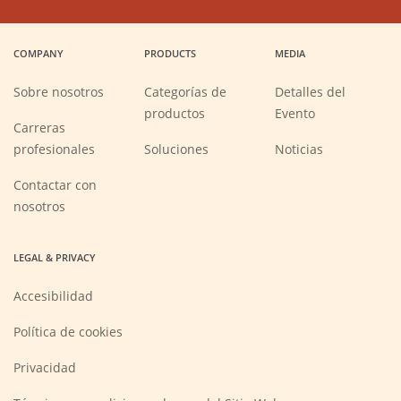
in
in
in
in
a
a
a
a
COMPANY
PRODUCTS
MEDIA
new
new
new
new
window)
window)
window)
window)
Sobre nosotros
Categorías de
Detalles del
productos
Evento
Carreras
(Opens
profesionales
Soluciones
Noticias
in
a
new
Contactar con
window)
nosotros
LEGAL & PRIVACY
Accesibilidad
Política de cookies
Privacidad