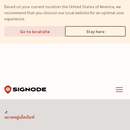
(Dismiss alert)
Based on your current location the United States of America, we
recommend that you choose our local website for an optimal user
experience.
Go to local site
Stay here
Signode
Menu
หมวดหมู่ผลิตภัณฑ์