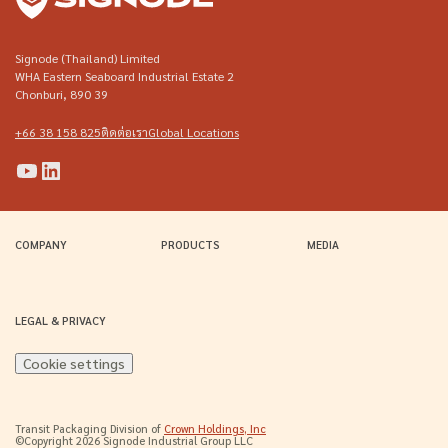
Signode (Thailand) Limited
WHA Eastern Seaboard Industrial Estate 2
Chonburi, 890 39
+66 38 158 825
ติดต่อเรา
Global Locations
(Opens
(Opens
(Opens
(Opens
in
in
in
in
a
a
a
a
COMPANY
PRODUCTS
MEDIA
new
new
new
new
window)
window)
window)
window)
LEGAL & PRIVACY
Cookie settings
(Opens
Transit Packaging Division of
Crown Holdings, Inc
in
©Copyright 2026 Signode Industrial Group LLC