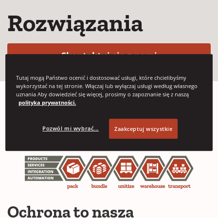
Rozwiązania
(Opens in a 
Skontaktuj się z nami
Tutaj mogą Państwo ocenić i dostosować usługi, które chcielibyśmy
wykorzystać na tej stronie. Włączaj lub wyłączaj usługi według własnego
uznania Aby dowiedzieć się więcej, prosimy o zapoznanie się z naszą
polityka prywatności.
Pozwól mi wybrać...
Zaakceptuj wszystkie
Ochrona to nasza