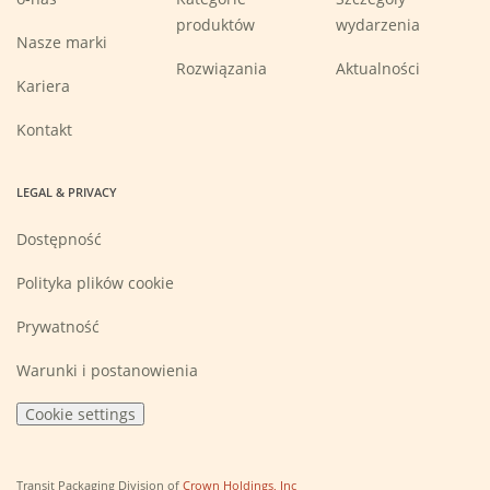
produktów
wydarzenia
Nasze marki
Rozwiązania
Aktualności
(Opens
Kariera
in
a
new
Kontakt
window)
LEGAL & PRIVACY
Dostępność
Polityka plików cookie
Prywatność
Warunki i postanowienia
Cookie settings
(Opens
Transit Packaging Division of
Crown Holdings, Inc