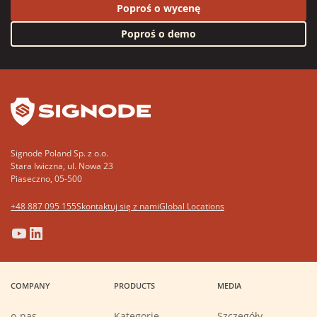
Poproś o wycenę
Poproś o demo
YouTube
LinkedIn
Signode Poland Sp. z o.o.
Stara Iwiczna, ul. Nowa 23
Piaseczno, 05-500
+48 887 095 155
Skontaktuj się z nami
Global Locations
(Opens
(Opens
(Opens
(Opens
in
in
in
in
a
a
a
a
COMPANY
PRODUCTS
MEDIA
new
new
new
new
window)
window)
window)
window)
o-nas
Kategorie
Szczegóły