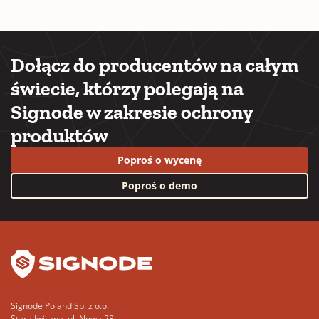
Dołącz do producentów na całym
świecie, którzy polegają na
Signode w zakresie ochrony
produktów
Poproś o wycenę
Poproś o demo
YouTube
LinkedIn
Signode Poland Sp. z o.o.
Stara Iwiczna, ul. Nowa 23