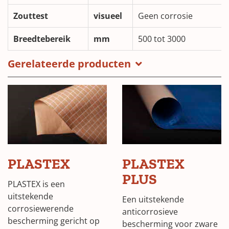
Zouttest
visueel
Geen corrosie
Breedtebereik
mm
500 tot 3000
Gerelateerde producten
PLASTEX
PLASTEX
PLUS
PLASTEX is een
uitstekende
Een uitstekende
corrosiewerende
anticorrosieve
bescherming gericht op
bescherming voor zware