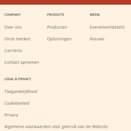
in
in
in
in
a
a
a
a
COMPANY
PRODUCTS
MEDIA
new
new
new
new
window)
window)
window)
window)
Over ons
Producten
Evenementdetails
Onze merken
Oplossingen
Nieuws
(Opens
Carrières
in
a
new
Contact opnemen
window)
LEGAL & PRIVACY
Toegankelijkheid
Cookiebeleid
Privacy
Algemene voorwaarden voor gebruik van de Website