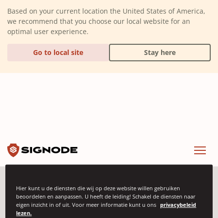
(Dismiss alert)
Based on your current location the United States of America,
we recommend that you choose our local website for an
optimal user experience.
Go to local site
Stay here
Signode
Menu
Signode
Hier kunt u de diensten die wij op deze website willen gebruiken
beoordelen en aanpassen. U heeft de leiding! Schakel de diensten naar
eigen inzicht in of uit. Voor meer informatie kunt u ons
privacybeleid
lezen.