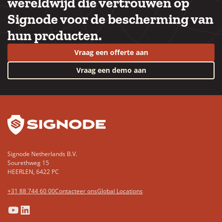
wereldwijd die vertrouwen op
Signode voor de bescherming van
hun producten.
Vraag een offerte aan
Vraag een demo aan
YouTube
LinkedIn
Signode Netherlands B.V.
Sourethweg 15
HEERLEN, 6422 PC
+31 88 744 60 00
Contacteer ons
Global Locations
(Opens
(Opens
(Opens
(Opens