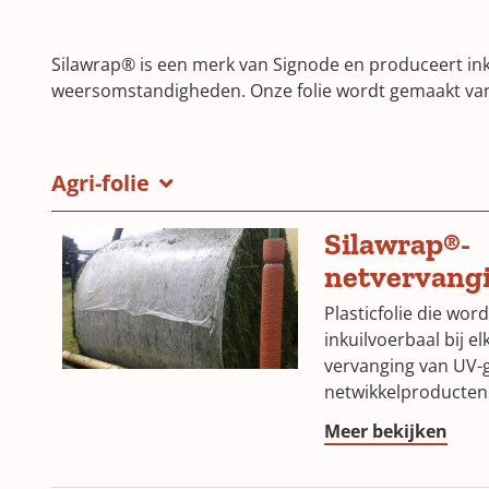
Silawrap® is een merk van Signode en produceert ink
weersomstandigheden. Onze folie wordt gemaakt van m
Agri-folie
Silawrap®-
netvervangi
Plasticfolie die wor
inkuilvoerbaal bij e
vervanging van UV-g
netwikkelproducten
(Ope
Meer bekijken
in
a