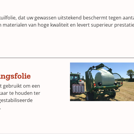
uilfolie, dat uw gewassen uitstekend beschermt tegen aanta
aterialen van hoge kwaliteit en levert superieur prestatie
(Opens
ngsfolie
in
dt gebruikt om een
a
lkaar te houden ter
estabiliseerde
new
.
window)
ns