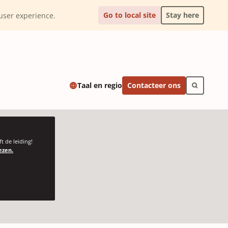
Go to local site
Stay here
l user experience.
Contacteer ons
Taal en regio
t de leiding!
ezen.