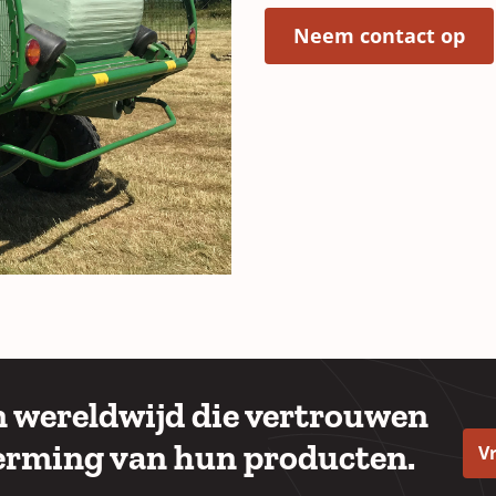
(O
Neem contact op
en wereldwijd die vertrouwen
erming van hun producten.
V