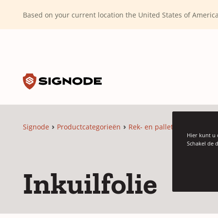
(Dismiss alert)
Based on your current location the United States of Ameri
Toggle search input
Signode
Signode
Productcategorieën
Rek- en palletwikkelen
Re
Hier kunt u 
Schakel de d
Inkuilfolie