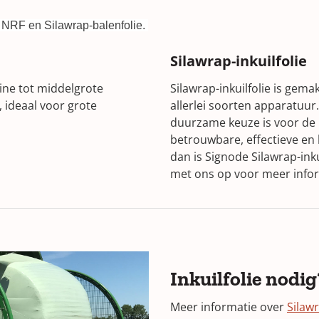
n, NRF en Silawrap-balenfolie.
dow)
Silawrap-inkuilfolie
eine tot middelgrote
Silawrap-inkuilfolie is gem
, ideaal voor grote
allerlei soorten apparatuur
duurzame keuze is voor de
betrouwbare, effectieve e
dan is Signode Silawrap-ink
met ons op voor meer infor
Inkuilfolie nodig
Meer informatie over
Silaw