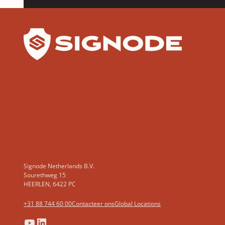
YouTube
LinkedIn
Signode Netherlands B.V.
Sourethweg 15
HEERLEN, 6422 PC
+31 88 744 60 00
Contacteer ons
Global Locations