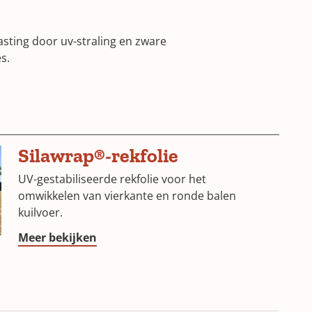
sting door uv-straling en zware
s.
(Opens
Silawrap®-rekfolie
in
UV-gestabiliseerde rekfolie voor het
a
omwikkelen van vierkante en ronde balen
kuilvoer.
new
window)
(Opens
Meer bekijken
in
a
new
window)