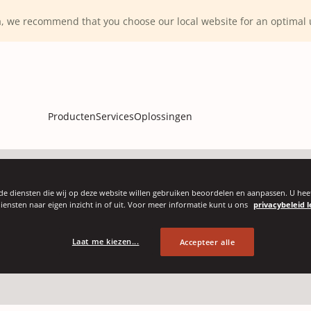
ca, we recommend that you choose our local website for an optima
Producten
Services
Oplossingen
kfolie
de diensten die wij op deze website willen gebruiken beoordelen en aanpassen. U heef
iensten naar eigen inzicht in of uit. Voor meer informatie kunt u ons
privacybeleid l
Laat me kiezen...
Accepteer alle