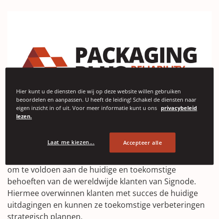
Hier kunt u de diensten die wij op deze website willen gebruiken
beoordelen en aanpassen. U heeft de leiding! Schakel de diensten naar
eigen inzicht in of uit. Voor meer informatie kunt u ons
privacybeleid
lezen.
Laat me kiezen...
Accepteer alle
Packaging Plus Reliability Services is een op
oplossingen gebaseerde benadering die is ontworpen
om te voldoen aan de huidige en toekomstige
behoeften van de wereldwijde klanten van Signode.
Hiermee overwinnen klanten met succes de huidige
uitdagingen en kunnen ze toekomstige verbeteringen
strategisch plannen.