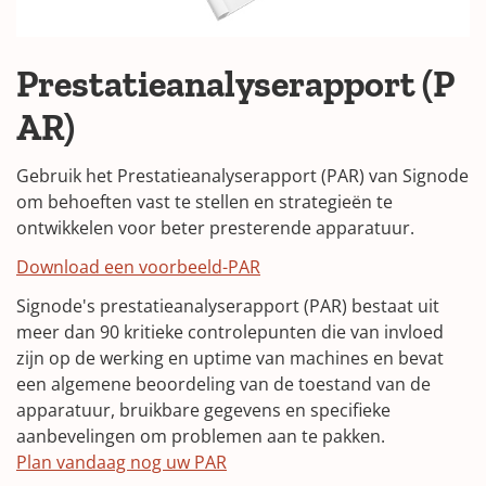
Prestatieanalyserapport (P
AR)
Gebruik het Prestatieanalyserapport (PAR) van Signode
om behoeften vast te stellen en strategieën te
ontwikkelen voor beter presterende apparatuur.
(
Download een voorbeeld-PAR
O
Signode's prestatieanalyserapport (PAR) bestaat uit
p
meer dan 90 kritieke controlepunten die van invloed
e
zijn op de werking en uptime van machines en bevat
n
een algemene beoordeling van de toestand van de
s
apparatuur, bruikbare gegevens en specifieke
i
aanbevelingen om problemen aan te pakken.
n
Plan vandaag nog uw PAR
a