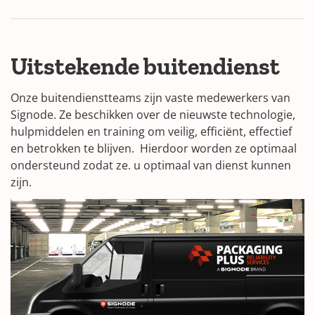
n
e
w
Uitstekende buitendienst
w
i
n
Onze buitendienstteams zijn vaste medewerkers van
d
Signode. Ze beschikken over de nieuwste technologie,
o
hulpmiddelen en training om veilig, efficiënt, effectief
w
en betrokken te blijven. Hierdoor worden ze optimaal
)
ondersteund zodat ze. u optimaal van dienst kunnen
zijn.