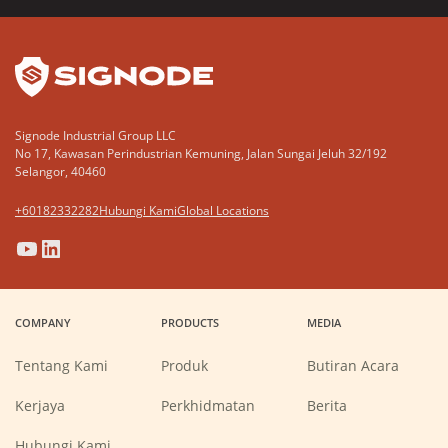
YouTube
LinkedIn
Signode Industrial Group LLC
No 17, Kawasan Perindustrian Kemuning, Jalan Sungai Jeluh 32/192
Selangor, 40460
+60182332282
Hubungi Kami
Global Locations
(Opens
(Opens
(Opens
(Opens
in
in
in
in
a
a
a
a
COMPANY
PRODUCTS
MEDIA
new
new
new
new
window)
window)
window)
window)
Tentang Kami
Produk
Butiran Acara
(Opens
Kerjaya
Perkhidmatan
Berita
in
a
new
Hubungi Kami