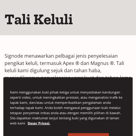
Tali Keluli
Signode menawarkan pelbagai jenis penyelesaian
pengikat keluli, termasuk Apex ® dan Magnus ®. Tali
keluli kami digulung sejuk dan tahan haba,
menjadikannya penyelesaian yang kuat dan tahan lama
untuk mengendalikan muatan anda. Apex dan Magnus
sesuai untuk aplikasi tugas berat, seperti penggunaan
Kami menggunakan kuki pihak ketiga untuk menyediakan kandungan
seperti video, untuk meningkatkan prestasi, atau menganalisis trafik ke
palet dan mengangkut muatan besar.
tapak kami, dan/atau untuk memperibadikan pengalaman anda
terhadap tapak kami. Anda boleh mengawal penggunaan kuki melalui
tetapan penyemak imbas anda atau dengan memilih pilihan di bawah.
Sila dapatkan maklumat lanjut tentang kuki yang digunakan di laman
web kami
Dasar Privasi.
Tali Keluli