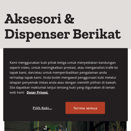
Aksesori &
Dispenser Berikat
Kami menggunakan kuki pihak ketiga untuk menyediakan kandungan
seperti video, untuk meningkatkan prestasi, atau menganalisis trafik ke
Signode menawarkan pelbagai jenis produk pengikat
tapak kami, dan/atau untuk memperibadikan pengalaman anda
termasuk aksesori dan dispenser. Aksesori dan dispenser
terhadap tapak kami. Anda boleh mengawal penggunaan kuki melalui
tetapan penyemak imbas anda atau dengan memilih pilihan di bawah.
kami direka untuk menjadikan muatan anda lebih mudah
Sila dapatkan maklumat lanjut tentang kuki yang digunakan di laman
dan pantas untuk pengendali.
web kami
Dasar Privasi.
Mesin Penanggal Tali
Pilih Kuki...
Terima semua