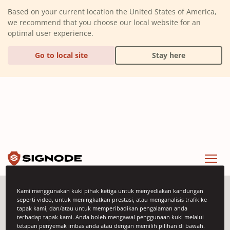
(Dismiss alert)
Based on your current location the United States of America,
we recommend that you choose our local website for an
optimal user experience.
Go to local site
Stay here
Signode
Menu
Kami menggunakan kuki pihak ketiga untuk menyediakan kandungan
seperti video, untuk meningkatkan prestasi, atau menganalisis trafik ke
Acara
tapak kami, dan/atau untuk memperibadikan pengalaman anda
terhadap tapak kami. Anda boleh mengawal penggunaan kuki melalui
tetapan penyemak imbas anda atau dengan memilih pilihan di bawah.