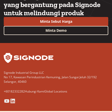
yang bergantung pada Signode
untuk melindungi produk
Minta Sebut Harga
Minta Demo
YouTube
LinkedIn
Signode Industrial Group LLC
No 17, Kawasan Perindustrian Kemuning, Jalan Sungai Jeluh 32/192
Selangor, 40460
+60182332282
Hubungi Kami
Global Locations
(Opens
(Opens
(Opens
(Opens
in
in
in
in