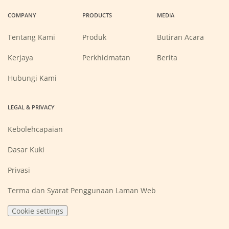
a
a
a
a
COMPANY
PRODUCTS
MEDIA
new
new
new
new
window)
window)
window)
window)
Tentang Kami
Produk
Butiran Acara
(Opens
Kerjaya
Perkhidmatan
Berita
in
a
new
Hubungi Kami
window)
LEGAL & PRIVACY
Kebolehcapaian
Dasar Kuki
Privasi
Terma dan Syarat Penggunaan Laman Web
Cookie settings