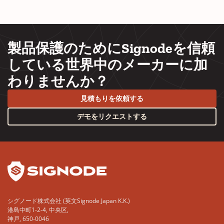
製品保護のためにSignodeを信頼
している世界中のメーカーに加
わりませんか？
見積もりを依頼する
デモをリクエストする
YouTube
LinkedIn
シグノード株式会社 (英文Signode Japan K.K.)
港島中町1-2-4, 中央区,
神戸, 650-0046