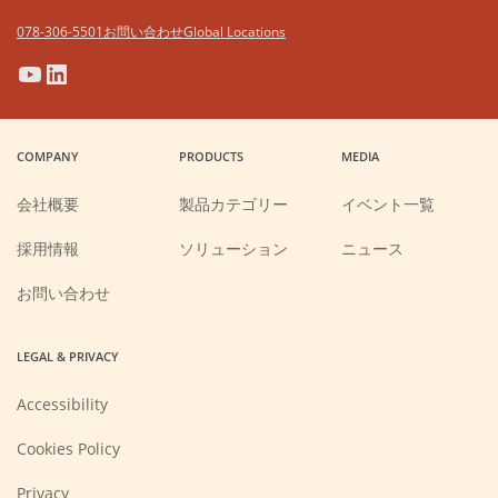
078-306-5501
お問い合わせ
Global Locations
(Opens
(Opens
(Opens
(Opens
in
in
in
in
a
a
a
a
COMPANY
PRODUCTS
MEDIA
new
new
new
new
window)
window)
window)
window)
会社概要
製品カテゴリー
イベント一覧
(Opens
採用情報
ソリューション
ニュース
in
a
new
お問い合わせ
window)
LEGAL & PRIVACY
Accessibility
Cookies Policy
Privacy