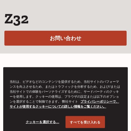
Z32
(Opens in a new w
お問い合わせ
プラスチックストラッピング用のモジュール
式ストラッピングヘッドは、メンテナンス時
当社は、ビデオなどのコンテンツを提供するため、当社サイトのパフォーマ
ンスを向上させるため、またはトラフィックを分析するため、および/または
間とコストを削減しながら、生産速度の高速
当社サイトでの体験をパーソナライズするために、サードパーティのクッキ
ーを使用します。クッキーの使用は、ブラウザの設定または以下のオプショ
化に対応できるように設計されています。
ンを選択することで制御できます。 弊社サイト
プライバシーポリシーで、
サイトが使用するクッキーについての詳しい情報をご覧ください。
クッキーを選択する...
すべてを受け入れる