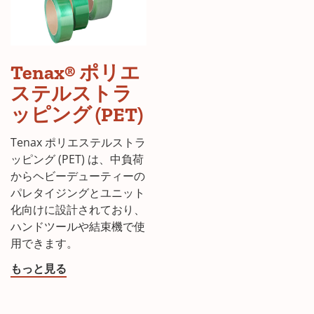
Tenax®
Tenax® ポリエ
ポ
リ
ステルストラ
エ
ッピング (PET)
ス
テ
Tenax ポリエステルストラ
ル
ッピング (PET) は、中負荷
ス
からヘビーデューティーの
ト
パレタイジングとユニット
ラ
化向けに設計されており、
ッ
ハンドツールや結束機で使
ピ
用できます。
ン
もっと見る
グ
(PET)