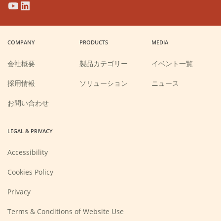
(Opens
(Opens
(Opens
(Opens
in
in
in
in
a
a
a
a
COMPANY
PRODUCTS
MEDIA
new
new
new
new
window)
window)
window)
window)
会社概要
製品カテゴリー
イベント一覧
(Opens
採用情報
ソリューション
ニュース
in
a
new
お問い合わせ
window)
LEGAL & PRIVACY
Accessibility
Cookies Policy
Privacy
Terms & Conditions of Website Use