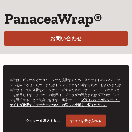
PanaceaWrap®
(Opens in a new w
お問い合わせ
PanaceaWrapフィルムは、複数のフィルムを
当社は、ビデオなどのコンテンツを提供するため、当社サイトのパフォーマ
ラミネートし、金属を保護するための耐腐食
ンスを向上させるため、またはトラフィックを分析するため、および/または
性VCIおよび伝播防止材料を使用した強化層に
当社サイトでの体験をパーソナライズするために、サードパーティのクッキ
ーを使用します。クッキーの使用は、ブラウザの設定または以下のオプショ
より、その強度と耐久性を実現しています。
ンを選択することで制御できます。 弊社サイト
プライバシーポリシーで、
サイトが使用するクッキーについての詳しい情報をご覧ください。
クッキーを選択する...
すべてを受け入れる