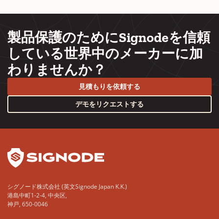
製品保護のためにSignodeを信頼
している世界中のメーカーに加
わりませんか？
見積もりを依頼する
デモをリクエストする
YouTube
LinkedIn
シグノード株式会社 (英文Signode Japan K.K.)
港島中町1-2-4, 中央区,
神戸, 650-0046