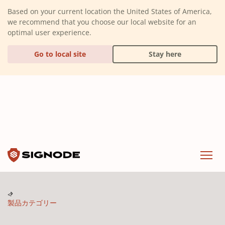
(Dismiss alert)
Based on your current location the United States of America,
we recommend that you choose our local website for an
optimal user experience.
Go to local site
Stay here
Signode
Menu
製品カテゴリー