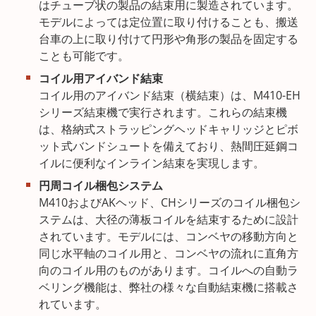
はチューブ状の製品の結束用に製造されています。
モデルによっては定位置に取り付けることも、搬送
台車の上に取り付けて円形や角形の製品を固定する
ことも可能です。
コイル用アイバンド結束
コイル用のアイバンド結束（横結束）は、M410-EH
シリーズ結束機で実行されます。これらの結束機
は、格納式ストラッピングヘッドキャリッジとピボ
ット式バンドシュートを備えており、熱間圧延鋼コ
イルに便利なインライン結束を実現します。
円周コイル梱包システム
M410およびAKヘッド、CHシリーズのコイル梱包シ
ステムは、大径の薄板コイルを結束するために設計
されています。モデルには、コンベヤの移動方向と
同じ水平軸のコイル用と、コンベヤの流れに直角方
向のコイル用のものがあります。コイルへの自動ラ
ベリング機能は、弊社の様々な自動結束機に搭載さ
れています。