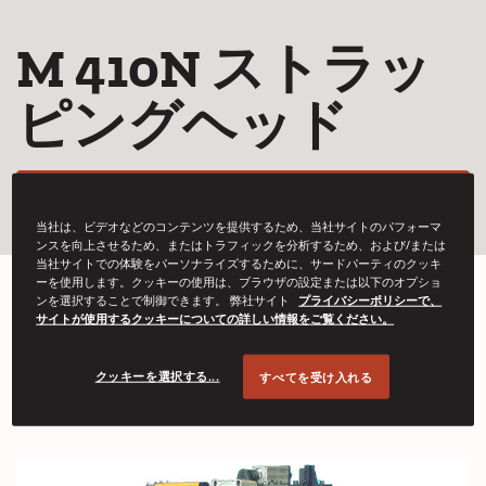
M 410N ストラッ
ピングヘッド
(Opens in a new w
お問い合わせ
当社は、ビデオなどのコンテンツを提供するため、当社サイトのパフォーマ
ンスを向上させるため、またはトラフィックを分析するため、および/または
当社サイトでの体験をパーソナライズするために、サードパーティのクッキ
ーを使用します。クッキーの使用は、ブラウザの設定または以下のオプショ
ンを選択することで制御できます。 弊社サイト
プライバシーポリシーで、
サイトが使用するクッキーについての詳しい情報をご覧ください。
スチールストラッピングヘッドは、さまざま
な用途と組み合わせて使用​​できるように設計
クッキーを選択する...
すべてを受け入れる
されています。