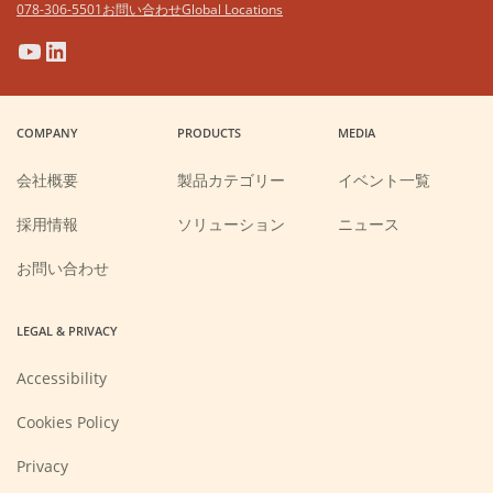
078-306-5501
お問い合わせ
Global Locations
(Opens
(Opens
(Opens
(Opens
in
in
in
in
a
a
a
a
COMPANY
PRODUCTS
MEDIA
new
new
new
new
window)
window)
window)
window)
会社概要
製品カテゴリー
イベント一覧
(Opens
採用情報
ソリューション
ニュース
in
a
new
お問い合わせ
window)
LEGAL & PRIVACY
Accessibility
Cookies Policy
Privacy