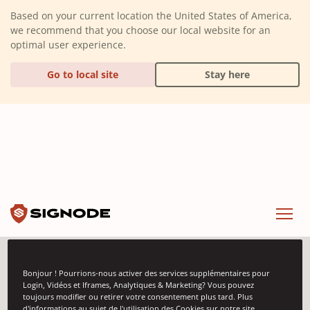
(Dismiss alert)
Based on your current location the United States of America,
we recommend that you choose our local website for an
optimal user experience.
Go to local site
Stay here
Signode
Menu
Bonjour ! Pourrions-nous activer des services supplémentaires pour
Événements
Login, Vidéos et Iframes, Analytiques & Marketing? Vous pouvez
toujours modifier ou retirer votre consentement plus tard. Plus
d'informations au sujet de l'utilisation des Cookies sur notre site