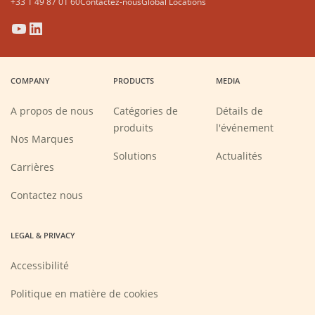
+33 1 49 87 01 60
Contactez-nous
Global Locations
(Opens
(Opens
(Opens
(Opens
in
in
in
in
a
a
a
a
COMPANY
PRODUCTS
MEDIA
new
new
new
new
window)
window)
window)
window)
A propos de nous
Catégories de
Détails de
produits
l'événement
Nos Marques
Solutions
Actualités
(Opens
Carrières
in
a
new
Contactez nous
window)
LEGAL & PRIVACY
Accessibilité
Politique en matière de cookies