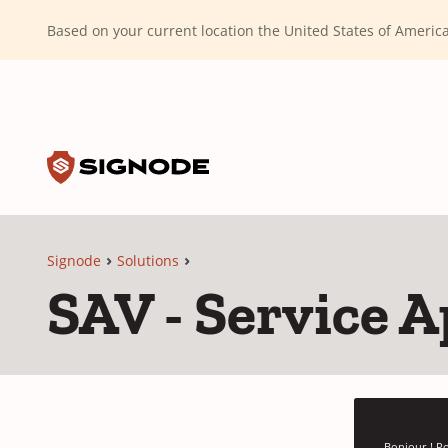
(Dismiss alert)
Based on your current location the United States of Ameri
Toggle search input
Signode
Signode
Solutions
SAV - Service 
Bonjour ! Po