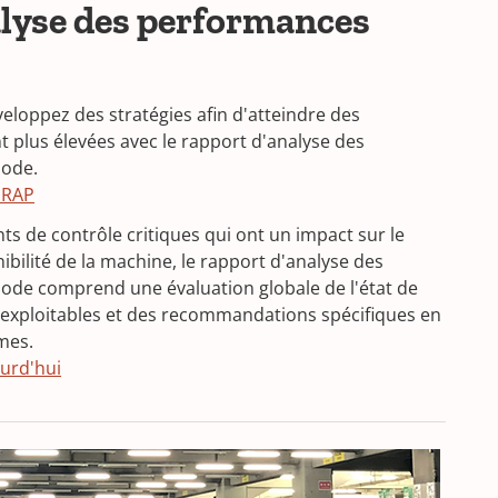
lyse des performances
veloppez des stratégies afin d'atteindre des
plus élevées avec le rapport d'analyse des
node.
(
 RAP
O
s de contrôle critiques qui ont un impact sur le
p
ibilité de la machine, le rapport d'analyse des
e
ode comprend une évaluation globale de l'état de
n
exploitables et des recommandations spécifiques en
s
mes.
i
ourd'hui
n
a
n
e
w