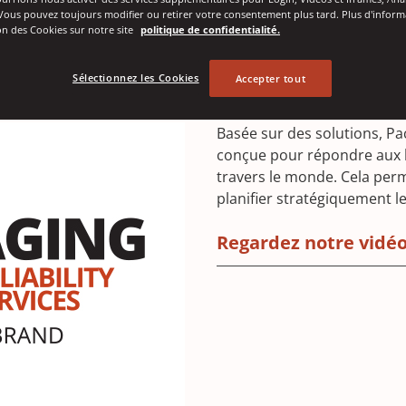
ur répondre aux besoins de ser
Vous pouvez toujours modifier ou retirer votre consentement plus tard. Plus d'inform
tion des Cookies sur notre site
politique de confidentialité.
Sélectionnez les Cookies
Accepter tout
Basée sur des solutions, Pa
conçue pour répondre aux be
travers le monde. Cela perm
planifier stratégiquement l
Regardez notre vidé