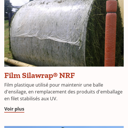
(Opens
Film Silawrap® NRF
in
Film plastique utilisé pour maintenir une balle
a
d'ensilage, en remplacement des produits d'emballage
en filet stabilisés aux UV.
new
window)
(Opens
Voir plus
in
a