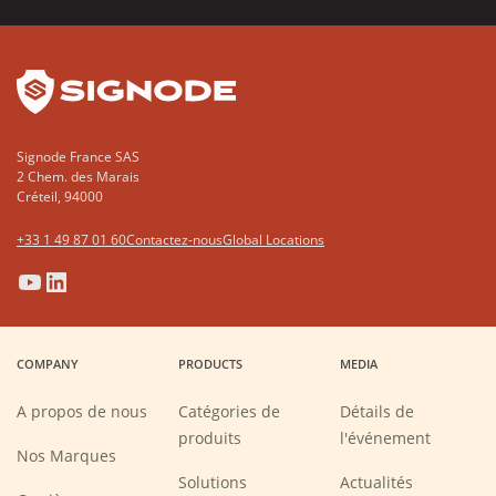
YouTube
LinkedIn
Signode France SAS
2 Chem. des Marais
Créteil, 94000
+33 1 49 87 01 60
Contactez-nous
Global Locations
(Opens
(Opens
(Opens
(Opens
in
in
in
in
a
a
a
a
COMPANY
PRODUCTS
MEDIA
new
new
new
new
window)
window)
window)
window)
A propos de nous
Catégories de
Détails de
produits
l'événement
Nos Marques
Solutions
Actualités
(Opens