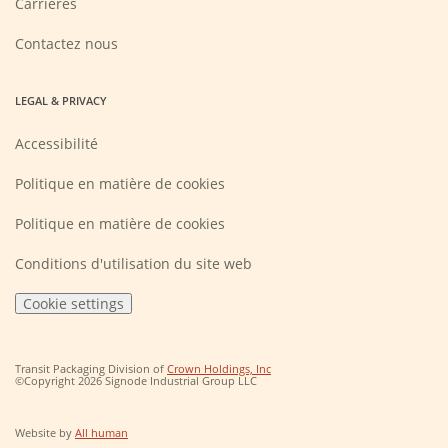
Carrières
in
a
new
Contactez nous
window)
LEGAL & PRIVACY
Accessibilité
Politique en matière de cookies
Politique en matière de cookies
Conditions d'utilisation du site web
Cookie settings
(Opens
Transit Packaging Division of
Crown Holdings, Inc
in
©Copyright 2026 Signode Industrial Group LLC
a
new
window)
(Opens
Website by
All human
in