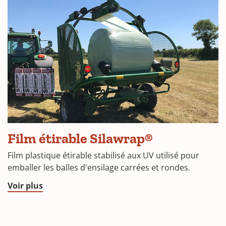
new
window)
(Opens
Film étirable Silawrap®
in
Film plastique étirable stabilisé aux UV utilisé pour
a
emballer les balles d'ensilage carrées et rondes.
new
(Opens
Voir plus
window)
in
a
new