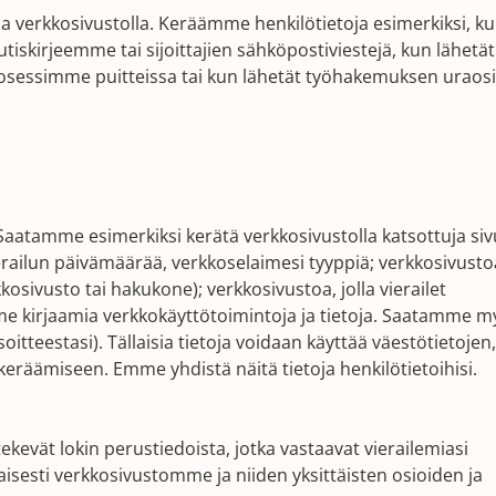
ja verkkosivustolla. Keräämme henkilötietoja esimerkiksi, k
utiskirjeemme tai sijoittajien sähköpostiviestejä, kun lähetät
osessimme puitteissa tai kun lähetät työhakemuksen uraos
Saatamme esimerkiksi kerätä verkkosivustolla katsottuja siv
ierailun päivämäärää, verkkoselaimesi tyyppiä; verkkosivusto
kosivusto tai hakukone); verkkosivustoa, jolla vierailet
e kirjaamia verkkokäyttötoimintoja ja tietoja. Saatamme m
itteestasi). Tällaisia ​​tietoja voidaan käyttää väestötietojen,
eräämiseen. Emme yhdistä näitä tietoja henkilötietoihisi.
evät lokin perustiedoista, jotka vastaavat vierailemiasi
jaisesti verkkosivustomme ja niiden yksittäisten osioiden ja