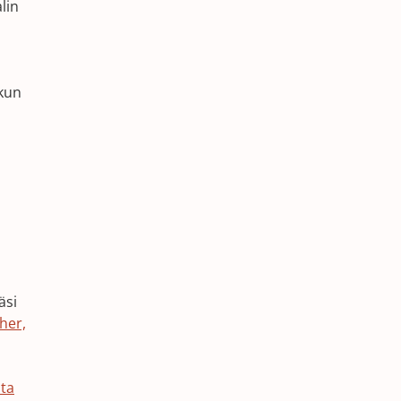
lin
 kun
äsi
her,
sta