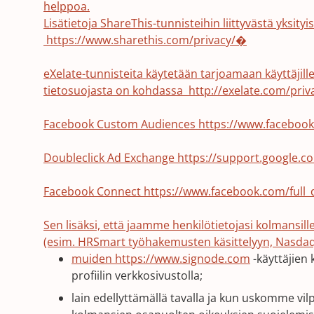
new
helppoa.
window)
Lisätietoja ShareThis-tunnisteihin liittyvästä yksi
https://www.sharethis.com/privacy/�
eXelate-tunnisteita käytetään tarjoamaan käyttäjill
(Opens
tietosuojasta on kohdassa
http://exelate.com/priv
in
a
(Opens
Facebook Custom Audiences
https://www.faceboo
new
in
(Opens
window)
a
Doubleclick Ad Exchange
https://support.google
in
new
(Opens
a
window)
Facebook Connect
https://www.facebook.com/full
in
new
a
window)
Sen lisäksi, että jaamme henkilötietojasi kolmansille
new
(esim. HRSmart työhakemusten käsittelyyn, Nasdaq si
(Opens
window)
muiden
https://www.signode.com
-käyttäjien 
in
profiilin verkkosivustolla;
a
lain edellyttämällä tavalla ja kun uskomme vil
new