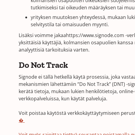
kolmansien osapuolten oikeuksien suojelemise
window)
tutkimiseksi tai oikeuden määräyksen tai mu
yrityksen muutoksen yhteydessä, mukaan lukie
selvitystila tai omaisuuden myynti.
Lisäksi voimme jakaahttps://www.signode.com -verkko
yksittäisiä käyttäjiä, kolmansien osapuolien kanssa
analyyttisiä tarkoituksia varten.
Do Not Track
Signode ei tällä hetkellä käytä prosessia, joka vast
mekanismien lähettämiin “Do Not Track” (DNT) -si
kerätä tietoja, mukaan lukien henkilötietoja, online-
verkkopalveluissa, kun käytät palveluja.
Voit poistaa käytöstä verkkokäyttäytymiseen peru
�
Voit myös rajoittaa tiettyä seurantaa poistamalla e