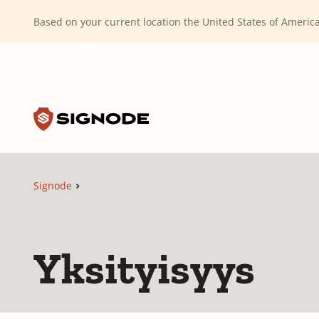
(Dismiss alert)
Based on your current location the United States of Ameri
Toggle search input
Signode
Signode
Yksityisyys