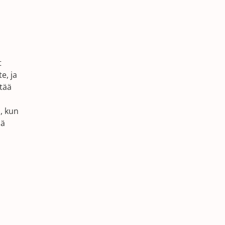
t
e, ja
stää
, kun
sä