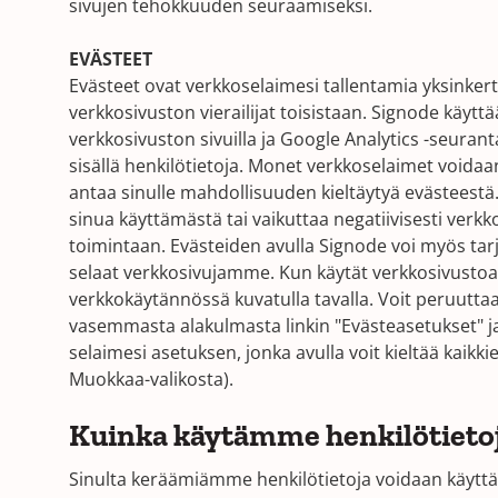
sivujen tehokkuuden seuraamiseksi.
EVÄSTEET
Evästeet ovat verkkoselaimesi tallentamia yksinkertai
verkkosivuston vierailijat toisistaan. Signode käytt
verkkosivuston sivuilla ja Google Analytics -seuran
sisällä henkilötietoja. Monet verkkoselaimet voidaan
antaa sinulle mahdollisuuden kieltäytyä evästeestä.
sinua käyttämästä tai vaikuttaa negatiivisesti verk
toimintaan. Evästeiden avulla Signode voi myös t
selaat verkkosivujamme. Kun käytät verkkosivusto
verkkokäytännössä kuvatulla tavalla. Voit peruutta
vasemmasta alakulmasta linkin "Evästeasetukset" ja 
selaimesi asetuksen, jonka avulla voit kieltää kaikki
Muokkaa-valikosta).
Kuinka käytämme henkilötietoj
Sinulta keräämiämme henkilötietoja voidaan käyttää 