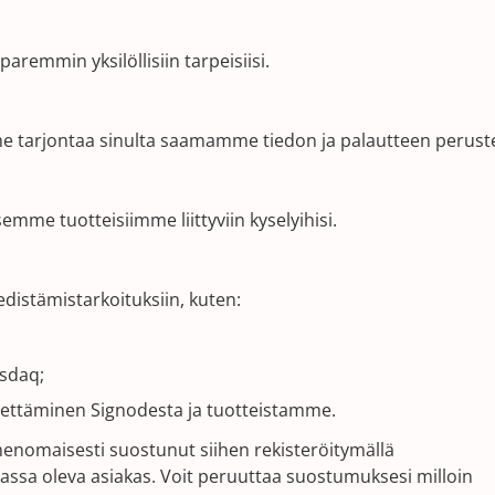
remmin yksilöllisiin tarpeisiisi.
 tarjontaa sinulta saamamme tiedon ja palautteen peruste
emme tuotteisiimme liittyviin kyselyihisi.
edistämistarkoituksiin, kuten:
asdaq;
ähettäminen Signodesta ja tuotteistamme.
nimenomaisesti suostunut siihen rekisteröitymällä
emassa oleva asiakas. Voit peruuttaa suostumuksesi milloin