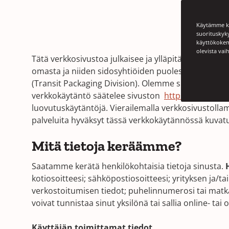
Käytämme ko
suorituskyk
käyttökokemu
olevista vai
Tätä verkkosivustoa julkaisee ja ylläpitää Signode I
omasta ja niiden sidosyhtiöiden puolesta, jotka m
(Transit Packaging Division). Olemme sitoutuneet
verkkokäytäntö säätelee sivuston
https://www.sig
luovutuskäytäntöjä. Vierailemalla verkkosivustolla
palveluita hyväksyt tässä verkkokäytännössä kuvat
Mitä tietoja keräämme?
Saatamme kerätä henkilökohtaisia ​​tietoja sinusta.
kotiosoitteesi; sähköpostiosoitteesi; yrityksen ja/ta
verkostoitumisen tiedot; puhelinnumerosi tai matka
voivat tunnistaa sinut yksilönä tai sallia online- tai
Käyttäjän toimittamat tiedot