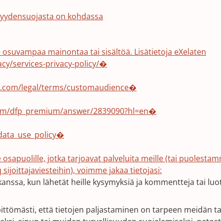
tyisyydensuojasta on kohdassa
e osuvampaa mainontaa tai sisältöä. Lisätietoja eXelaten
acy/services-privacy-policy/�
k.com/legal/terms/customaudience�
.com/dfp_premium/answer/2839090?hl=en�
_data_use_policy�
 osapuolille, jotka tarjoavat palveluita meille (tai puolesta
(Opens
joittajaviesteihin), voimme jakaa tietojasi:
in
kanssa, kun lähetät heille kysymyksiä ja kommentteja tai luo
a
new
pittömästi, että tietojen paljastaminen on tarpeen meidän ta
window)