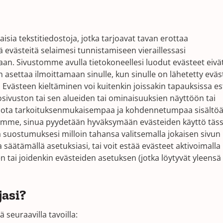
sia ​​tekstitiedostoja, jotka tarjoavat tavan erottaa
ää evästeitä selaimesi tunnistamiseen vieraillessasi
taan. Sivustomme avulla tietokoneellesi luodut evästeet eivä
 asettaa ilmoittamaan sinulle, kun sinulle on lähetetty eväst
 Evästeen kieltäminen voi kuitenkin joissakin tapauksissa e
kosivuston tai sen alueiden tai ominaisuuksien näyttöön tai
arjota tarkoituksenmukaisempaa ja kohdennetumpaa sisältöä
amme, sinua pyydetään hyväksymään evästeiden käyttö täs
a suostumuksesi milloin tahansa valitsemalla jokaisen sivun
säätämällä asetuksiasi, tai voit estää evästeet aktivoimalla
en tai joidenkin evästeiden asetuksen (jotka löytyvät yleensä
asi?
seuraavilla tavoilla: