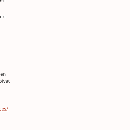
ten
en,
den
oivat
ces/