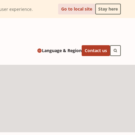
Go to local site
Stay here
l user experience.
Contact us
Language & Region