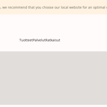
ca, we recommend that you choose our local website for an optima
Tuotteet
Palvelut
Ratkaisut