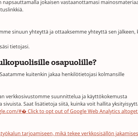
n napsauttamalla jokaisen vastaanottamasi mainosmateriaa
tuslinkkiä.
semme sinuun yhteyttä ja ottaaksemme yhteyttä sen jälkeen,
si tietojasi.
lkopuolisille osapuolille?
 Saatamme kuitenkin jakaa henkilötietojasi kolmansille
aan verkkosivustomme suunnittelua ja käyttökokemusta
sivuista. Saat lisätietoja siitä, kuinka voit hallita yksityisyytt
gle.com/#� Click to opt out of Google Web Analytics altoget
styökalun tarjoamiseen, mikä tekee verkkosisällön jakamise