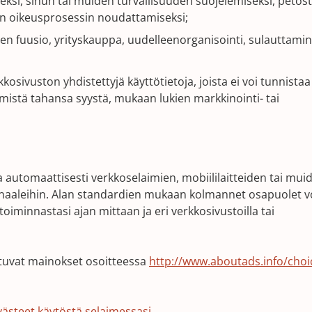
ksi, sinun tai muiden turvallisuuden suojelemiseksi, petos
un oikeusprosessin noudattamiseksi;
n fuusio, yrityskauppa, uudelleenorganisointi, sulauttamin
sivuston yhdistettyjä käyttötietoja, joista ei voi tunnistaa
 mistä tahansa syystä, mukaan lukien markkinointi- tai
aa automaattisesti verkkoselaimien, mobiililaitteiden tai mui
gnaaleihin. Alan standardien mukaan kolmannet osapuolet v
toiminnastasi ajan mittaan ja eri verkkosivustoilla tai
stuvat mainokset osoitteessa
http://www.aboutads.info/choi
(Opens
västeet käytöstä selaimessasi.