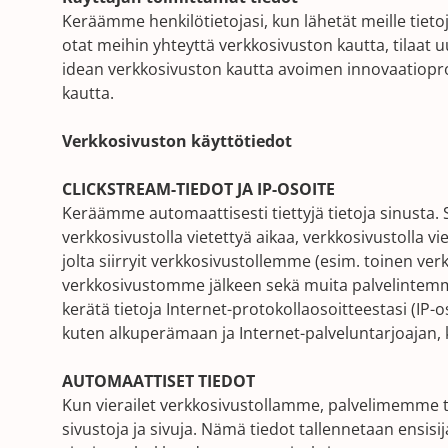
Keräämme henkilötietojasi, kun lähetät meille tieto
otat meihin yhteyttä verkkosivuston kautta, tilaat u
idean verkkosivuston kautta avoimen innovaatiopr
kautta.
Verkkosivuston käyttötiedot
CLICKSTREAM-TIEDOT JA IP-OSOITE
Keräämme automaattisesti tiettyjä tietoja sinusta. 
verkkosivustolla vietettyä aikaa, verkkosivustolla v
jolta siirryit verkkosivustollemme (esim. toinen verk
verkkosivustomme jälkeen sekä muita palvelintemm
kerätä tietoja Internet-protokollaosoitteestasi (IP-oso
kuten alkuperämaan ja Internet-palveluntarjoajan, k
AUTOMAATTISET TIEDOT
Kun vierailet verkkosivustollamme, palvelimemme tek
sivustoja ja sivuja. Nämä tiedot tallennetaan ensisi