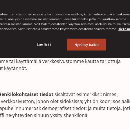
lmannen osapuolen evästeitä tarjotaksemme sisältöä, kuten videoita, parantaakse
yä tai analysoidaksemme sivustollemme tulevaa liikennettä ja/tai mukauttaaksemme
stasi sivustollamme. Voit hallita evästeiden käyttöä selaimesi asetuksista tai valitsema
htoehdoista. Saat lisätietoja sivustomme käyttämistä evästeistä sivustoltamme
Tietos
ndustrial Group Holdings US Inc. (
“Signode,” “me”
tai
“mei
uodostavat Crown Holdings Inc:n kuljetuspakkausdivisioona
Lue lisää
Hyväksy kaikki
 käyttämään oikein sivustomme kautta saamiamme tietoja. 
node.com
(“Verkkosivusto”) tiedonkeruu-, käyttö- ja
mme tai käyttämällä verkkosivustomme kautta tarjottuja
ut käytännöt.
Henkilökohtaiset tiedot
sisältävät esimerkiksi: nimesi;
i verkkosivuston, johon olet sidoksissa; yhtiön koon; sosiaal
puhelinnumerosi; demografiset tiedot; ja muita tietoja, jot
 offline-yhteyden sinuun yksityishenkilönä.