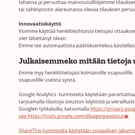
tahansa ja peruuttaa mainossisältöjemme tilaukse
tai sähköpostin alareunassa olevaa tilauksen peruu
Innovaatiokäyttö
Voimme käyttää henkilökohtaisia ​​tietojasi ottaak
olet lähettänyt idean.
Emme tee automaattista päätöksentekoa käsitellessä
Julkaisemmeko mitään tietoja u
Emme myy henkilötietojasi kolmansille osapuolille.
osapuolille useista syistä.
Google Analytics -tunnisteita käytetään parantam
tarjoamalla tilastoja sivuston käytöstä ja vierailluista 
Googlen työkaluilla, katsomalla
https://privacy.goo
(Opens
see
https://tools.google.com/dlpage/gaoptout�
in
a
ShareThis-tunnisteita käytetään sosiaalisen jakami