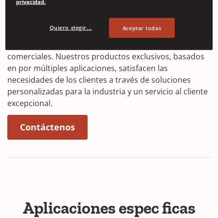
privacidad.
estratégica. Diseñamos soluciones de protección
utilizando el portafolio de productos Angleboard para
Quiero elegir...
Aceptar todas
aplicaciones específicas del mercado, basadas en el
entorno de la industria, el proceso y las necesidades
comerciales. Nuestros productos exclusivos, basados
en por múltiples aplicaciones, satisfacen las
necesidades de los clientes a través de soluciones
personalizadas para la industria y un servicio al cliente
excepcional.
Contáctenos
Aplicaciones espec ficas