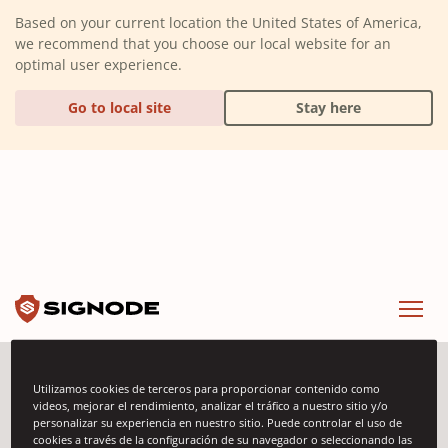
(Dismiss alert)
Based on your current location the United States of America,
we recommend that you choose our local website for an
optimal user experience.
Go to local site
Stay here
Signode
Menu
Utilizamos cookies de terceros para proporcionar contenido como
Eventos
videos, mejorar el rendimiento, analizar el tráfico a nuestro sitio y/o
personalizar su experiencia en nuestro sitio. Puede controlar el uso de
cookies a través de la configuración de su navegador o seleccionando las