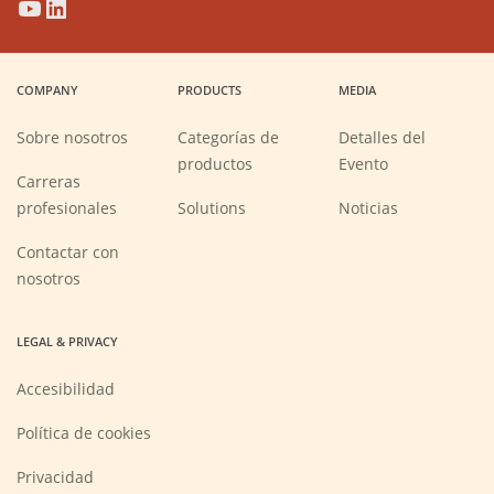
(Opens
(Opens
(Opens
(Opens
in
in
in
in
a
a
a
a
COMPANY
PRODUCTS
MEDIA
new
new
new
new
window)
window)
window)
window)
Sobre nosotros
Categorías de
Detalles del
productos
Evento
Carreras
(Opens
profesionales
Solutions
Noticias
in
a
new
Contactar con
window)
nosotros
LEGAL & PRIVACY
Accesibilidad
Política de cookies
Privacidad