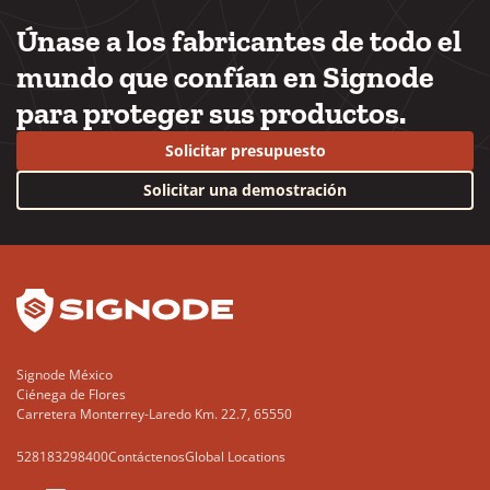
Únase a los fabricantes de todo el
mundo que confían en Signode
para proteger sus productos.
Solicitar presupuesto
Solicitar una demostración
YouTube
LinkedIn
Signode México
Ciénega de Flores
Carretera Monterrey-Laredo Km. 22.7, 65550
528183298400
Contáctenos
Global Locations