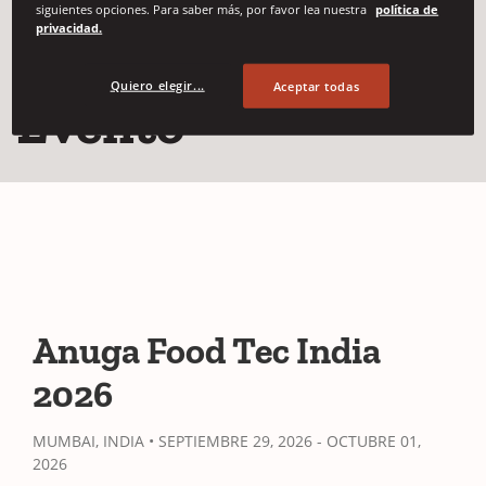
siguientes opciones. Para saber más, por favor lea nuestra
política de
privacidad.
Detalles del
Quiero elegir...
Aceptar todas
Evento
Anuga Food Tec India
2026
MUMBAI, INDIA • SEPTIEMBRE 29, 2026 - OCTUBRE 01,
2026