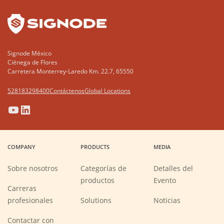
Signode México
Ciénega de Flores
Carretera Monterrey-Laredo Km. 22.7, 65550
528183298400
Contáctenos
Global Locations
(Opens
(Opens
(Opens
(Opens
in
in
in
in
a
a
a
a
COMPANY
PRODUCTS
MEDIA
new
new
new
new
window)
window)
window)
window)
Sobre nosotros
Categorías de
Detalles del
productos
Evento
Carreras
(Opens
profesionales
Solutions
Noticias
in
a
new
Contactar con