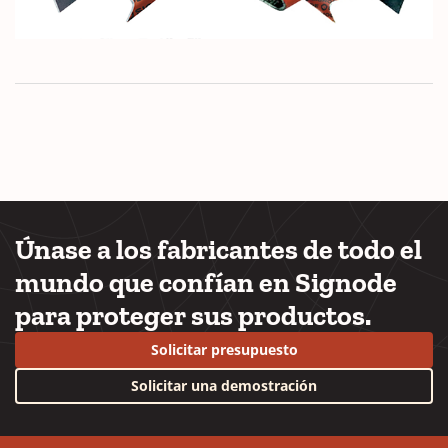
Únase a los fabricantes de todo el
mundo que confían en Signode
para proteger sus productos.
Solicitar presupuesto
Solicitar una demostración
YouTube
LinkedIn