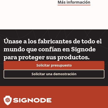
Más información
Únase a los fabricantes de todo el
mundo que confían en Signode
para proteger sus productos.
Solicitar presupuesto
Solicitar una demostración
YouTube
LinkedIn