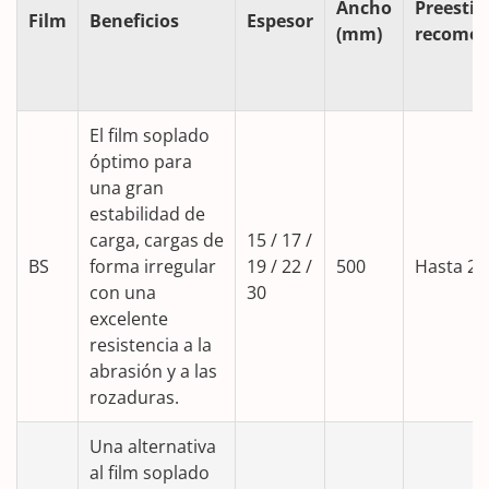
Ancho
Preesti
Film
Beneficios
Espesor
(mm)
recome
El film soplado
óptimo para
una gran
estabilidad de
carga, cargas de
15 / 17 /
BS
forma irregular
19 / 22 /
500
Hasta 2
con una
30
excelente
resistencia a la
abrasión y a las
rozaduras.
Una alternativa
al film soplado