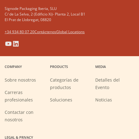
Signode Packaging Iberia, SLU
C/ de La Selva, 2 (Edificio Xi)- Planta 2, Local B1
El Prat de Llobregat, 08820
+34 934 80 07 20
Contáctenos
Global Locations
(Opens
(Opens
(Opens
(Opens
in
in
in
in
a
a
a
a
COMPANY
PRODUCTS
MEDIA
new
new
new
new
window)
window)
window)
window)
Sobre nosotros
Categorías de
Detalles del
productos
Evento
Carreras
(Opens
profesionales
Soluciones
Noticias
in
a
new
Contactar con
window)
nosotros
LEGAL & PRIVACY