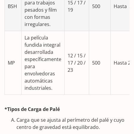
para trabajos
15 / 17 /
BSH
500
Hasta 2
pesados y film
19
con formas
irregulares.
La película
fundida integral
desarrollada
12 / 15 /
específicamente
MP
17 / 20 /
500
Hasta 2
para
23
envolvedoras
automáticas
industriales.
*Tipos de Carga de Palé
Carga que se ajusta al perímetro del palé y cuyo
centro de gravedad está equilibrado.