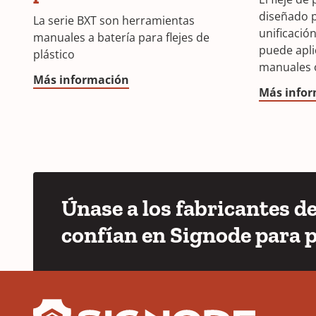
diseñado p
La serie BXT son herramientas
unificació
manuales a batería para flejes de
puede apli
plástico
manuales o
Más información
Más info
Únase a los fabricantes d
confían en Signode para 
YouTube
LinkedIn