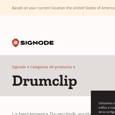
(Dismiss alert)
Based on your current location the United States of Ameri
Toggle search input
Signode
Signode
Categorías de productos
Drumclip
Utilizamos 
tráfico a nu
de la config
La herramienta Drumclip® ayuda a sujetar 