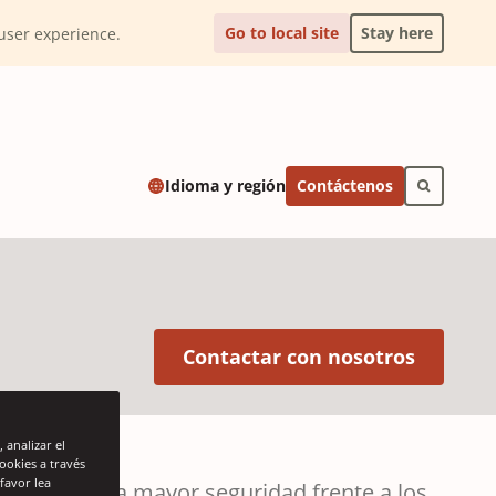
Go to local site
Stay here
l user experience.
Contáctenos
Idioma y región
(Opens 
Contactar con nosotros
 analizar el
cookies a través
favor lea
 ofrecer una mayor seguridad frente a los