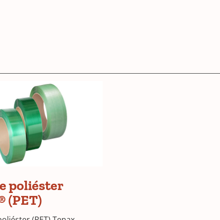
de poliéster
® (PET)
 poliéster (PET) Tenax,