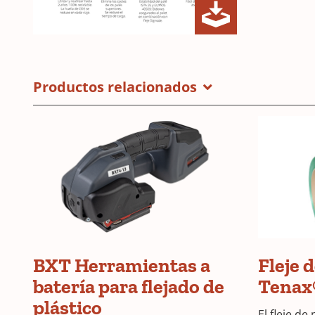
Drumclip
(Opens
ES
in
Brochure
a
Productos relacionados
new
window)
BXT Herramientas a
Fleje 
batería para flejado de
Tenax
plástico
El fleje de