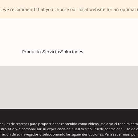
ca, we recommend that you choose our local website for an optima
Productos
Servicios
Soluciones
cookies de terceros para proporcionar contenido como videos, mejorar el rendimiento,
estro sitio y/o personalizar su experiencia en nuestro sitio. Puede controlar el uso de 
uración de su navegador o seleccionando las siguientes opciones. Para saber más, por 
los bidones en un palé dentro de un camión para