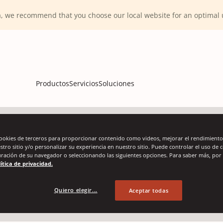
ca, we recommend that you choose our local website for an optima
Productos
Servicios
Soluciones
cookies de terceros para proporcionar contenido como videos, mejorar el rendimiento,
plástico (Jumbo
estro sitio y/o personalizar su experiencia en nuestro sitio. Puede controlar el uso de 
uración de su navegador o seleccionando las siguientes opciones. Para saber más, por 
ítica de privacidad.
Quiero elegir...
Aceptar todas