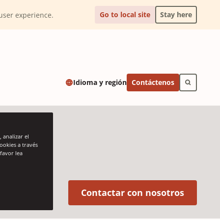
Go to local site
Stay here
l user experience.
Contáctenos
Idioma y región
 analizar el
cookies a través
favor lea
(Opens 
Contactar con nosotros