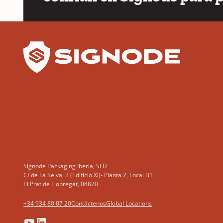
YouTube
LinkedIn
Signode Packaging Iberia, SLU
C/ de La Selva, 2 (Edificio Xi)- Planta 2, Local B1
El Prat de Llobregat, 08820
+34 934 80 07 20
Contáctenos
Global Locations