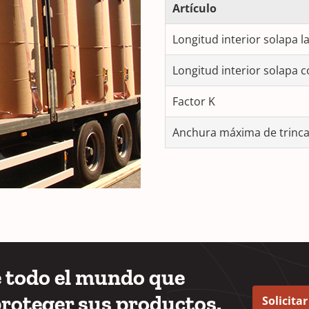
Artículo
Longitud interior solapa l
Longitud interior solapa c
Factor K
Anchura máxima de trinca
e todo el mundo que
proteger sus productos.
Solicita