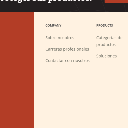
COMPANY
PRODUCTS
Sobre nosotros
Categorías de
productos
(Opens
Carreras profesionales
in
a
Soluciones
new
Contactar con nosotros
window)