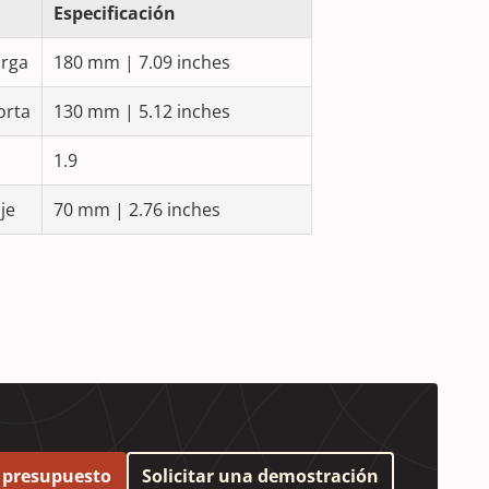
Especificación
arga
180 mm | 7.09 inches
orta
130 mm | 5.12 inches
1.9
je
70 mm | 2.76 inches
r presupuesto
Solicitar una demostración