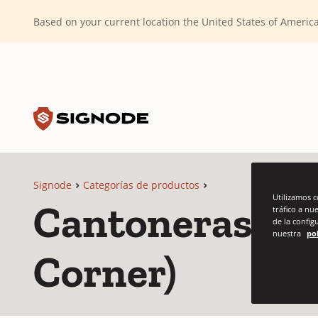
(Dismiss alert)
Based on your current location the United States of Ameri
Toggle search input
Signode
Signode
Categorías de productos
Utilizamos 
Cantoneras de 
tráfico a nu
de la config
nuestra
pol
Corner)