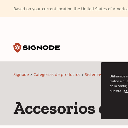
(Dismiss alert)
Based on your current location the United States of Ameri
Toggle search input
Signode
Signode
Categorías de productos
Sistemas de flejado
Utilizamos 
tráfico a nu
de la config
nuestra
pol
Accesorios de f