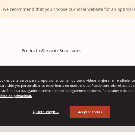
ca, we recommend that you choose our local website for an optima
Productos
Servicios
Soluciones
cookies de terceros para proporcionar contenido como videos, mejorar el rendimiento,
estro sitio y/o personalizar su experiencia en nuestro sitio. Puede controlar el uso de 
uración de su navegador o seleccionando las siguientes opciones. Para saber más, por 
ítica de privacidad.
lejado y dispens
Quiero elegir...
Aceptar todas