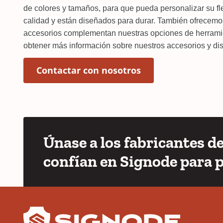
de colores y tamaños, para que pueda personalizar su fl
calidad y están diseñados para durar. También ofrecemo
accesorios complementan nuestras opciones de herramien
obtener más información sobre nuestros accesorios y d
(Opens in a new 
Contactar con nosotros
Únase a los fabricantes d
confían en Signode para 
YouTube
LinkedIn