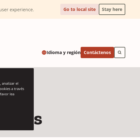
Go to local site
Stay here
l user experience.
Contáctenos
Idioma y región
 analizar el
cookies a través
favor lea
adores