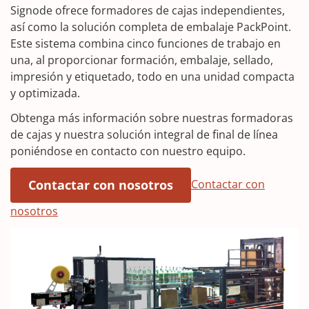
Signode ofrece formadores de cajas independientes,
así como la solución completa de embalaje PackPoint.
Este sistema combina cinco funciones de trabajo en
una, al proporcionar formación, embalaje, sellado,
impresión y etiquetado, todo en una unidad compacta
y optimizada.
Obtenga más información sobre nuestras formadoras
de cajas y nuestra solución integral de final de línea
poniéndose en contacto con nuestro equipo.
(Opens in a new wind
Contactar con
Contactar con nosotros
(
nosotros
O
p
e
n
s