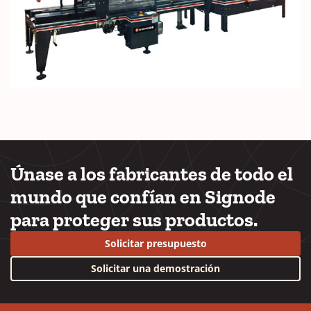
i
n
a
n
e
w
w
i
n
d
o
Únase a los fabricantes de todo el
w
mundo que confían en Signode
)
para proteger sus productos.
Solicitar presupuesto
Solicitar una demostración