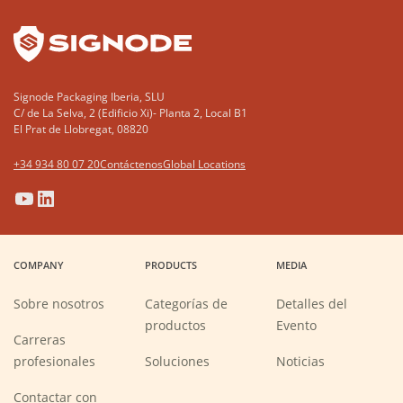
YouTube
LinkedIn
Signode Packaging Iberia, SLU
C/ de La Selva, 2 (Edificio Xi)- Planta 2, Local B1
El Prat de Llobregat, 08820
+34 934 80 07 20
Contáctenos
Global Locations
(Opens
(Opens
(Opens
(Opens
in
in
in
in
a
a
a
a
COMPANY
PRODUCTS
MEDIA
new
new
new
new
window)
window)
window)
window)
Sobre nosotros
Categorías de
Detalles del
productos
Evento
Carreras
(Opens
profesionales
Soluciones
Noticias
in
a
new
Contactar con