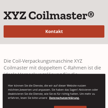
XYZ Coilmaster®
(Opens in a new win
Kontakt
Die Coil-Verpackungsmaschine XYZ
Coilmaster mit doppeltem C-Rahmen ist die
ideale Verpackungslösung für die
Metallindustrie.
Hier können Sie die Dienste, die wir auf dieser Website nutzen
möchten,bewerten und anpassen. Sie haben das Sagen! Aktivieren oder
deaktivieren Sie die Dienste, wie Sie es für richtig halten. Um mehr zu
erfahren, lesen Sie bitte unsere
Datenschutzerklärung.