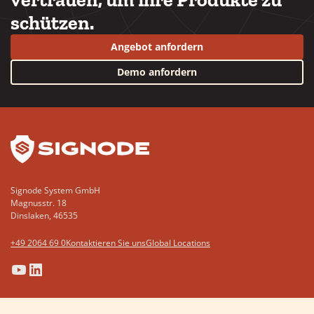
schützen.
Angebot anfordern
Demo anfordern
YouTube
LinkedIn
Signode System GmbH
Magnusstr. 18
Dinslaken, 46535
+49 2064 69 0
Kontaktieren Sie uns
Global Locations
(Opens
(Opens
(Opens
(Opens
in
in
in
in
a
a
a
a