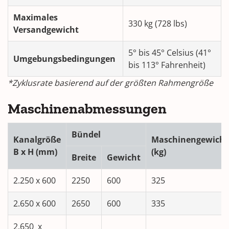
Maximales
330 kg (728 lbs)
Versandgewicht
5° bis 45° Celsius (41°
Umgebungsbedingungen
bis 113° Fahrenheit)
*Zyklusrate basierend auf der größten Rahmengröße
Maschinenabmessungen
Bündel
Kanalgröße
Maschinengewicht
B x H (mm)
(kg)
Breite
Gewicht
2.250 x 600
2250
600
325
2.650 x 600
2650
600
335
2.650 x