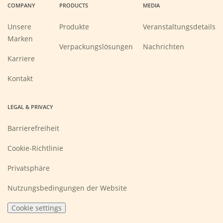
COMPANY
PRODUCTS
MEDIA
new
new
new
new
window)
window)
window)
window)
Unsere
Produkte
Veranstaltungsdetails
Marken
Verpackungslösungen
Nachrichten
(Opens
Karriere
in
a
new
Kontakt
window)
LEGAL & PRIVACY
Barrierefreiheit
Cookie-Richtlinie
Privatsphäre
Nutzungsbedingungen der Website
Cookie settings