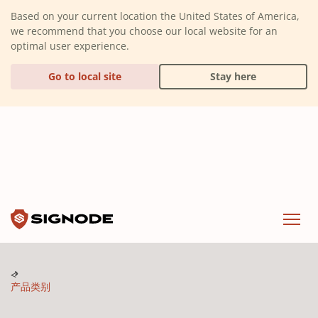
(Dismiss alert)
Based on your current location the United States of America,
we recommend that you choose our local website for an
optimal user experience.
Go to local site
Stay here
Signode
Menu
产品类别