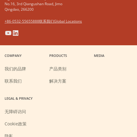
No.16, 3rd Qiangushan Road, Jimo
Qingdao, 266200
+86-0532-55655888
联系我们
Global Locations
(Opens
(Opens
(Opens
(Opens
in
in
in
in
a
a
a
a
COMPANY
PRODUCTS
MEDIA
new
new
new
new
window)
window)
window)
window)
我们的品牌
产品类别
联系我们
解决方案
LEGAL & PRIVACY
无障碍访问
Cookie政策
隐私