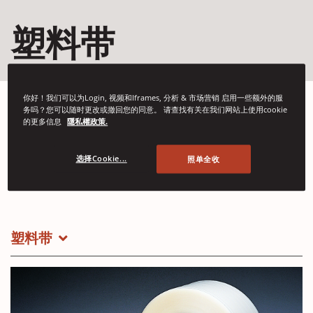
塑料带
你好！我们可以为Login, 视频和Iframes, 分析 & 市场营销 启用一些额外的服
务吗？您可以随时更改或撤回您的同意。 请查找有关在我们网站上使用cookie
的更多信息
隱私權政策.
Signode提供多种塑料捆扎解决方案，包括30% PCR捆带、
聚丙烯（PP）捆带和PET（Tenax®）捆带。我们的塑料捆
选择Cookie...
照单全收
带坚固、耐用且具可持续性，使其成为各种应用的绝佳选
择。
塑料带