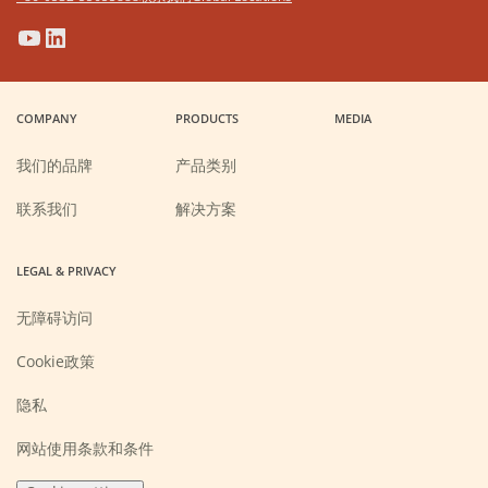
(Opens
(Opens
(Opens
(Opens
in
in
in
in
a
a
a
a
COMPANY
PRODUCTS
MEDIA
new
new
new
new
window)
window)
window)
window)
我们的品牌
产品类别
联系我们
解决方案
LEGAL & PRIVACY
无障碍访问
Cookie政策
隐私
网站使用条款和条件