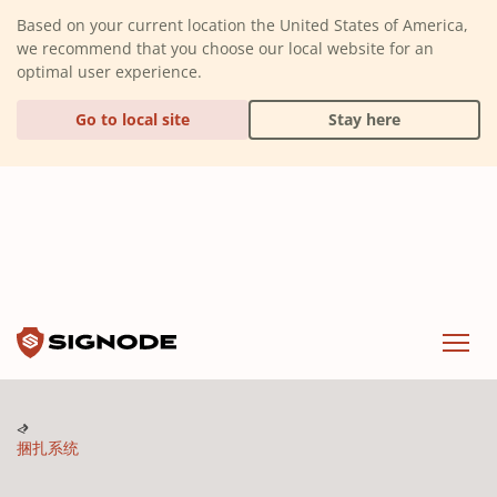
(Dismiss alert)
Based on your current location the United States of America,
we recommend that you choose our local website for an
optimal user experience.
Go to local site
Stay here
Signode
Menu
捆扎系统