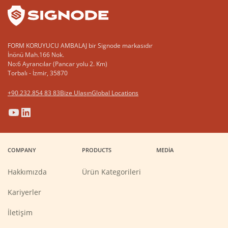
FORM KORUYUCU AMBALAJ bir Signode markasıdır
İnönü Mah.166 Nok.
No:6 Ayrancılar (Pancar yolu 2. Km)
Torbalı - İzmir, 35870
+90.232.854 83 83
Bize Ulaşın
Global Locations
(Opens
(Opens
(Opens
(Opens
in
in
in
in
a
a
a
a
COMPANY
PRODUCTS
MEDIA
new
new
new
new
window)
window)
window)
window)
Hakkımızda
Ürün Kategorileri
(Opens
Kariyerler
in
a
new
İletişim
window)