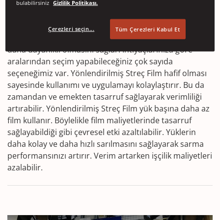
Yönlendirilmiş Streç film önceden gerdirilmiş gelir; yani
bulabilirsiniz
Gizlilik Politikası.
bir yüke uygulama öncesinde maksimum kapasitesine
kadar gerdirilmiş durumdadır. Önceden gerdirilmiş
Çerezleri seçin...
Tüm Çerezleri Kabul Et
olması, filmin mukavemetini artırır ve delinmelere karşı
daha dayanıklı olmasını sağlar. İhtiyaçlarınıza göre
aralarından seçim yapabileceğiniz çok sayıda
seçeneğimiz var. Yönlendirilmiş Streç Film hafif olması
sayesinde kullanımı ve uygulamayı kolaylaştırır. Bu da
zamandan ve emekten tasarruf sağlayarak verimliliği
artırabilir. Yönlendirilmiş Streç Film yük başına daha az
film kullanır. Böylelikle film maliyetlerinde tasarruf
sağlayabildiği gibi çevresel etki azaltılabilir. Yüklerin
daha kolay ve daha hızlı sarılmasını sağlayarak sarma
performansınızı artırır. Verim artarken işçilik maliyetleri
azalabilir.