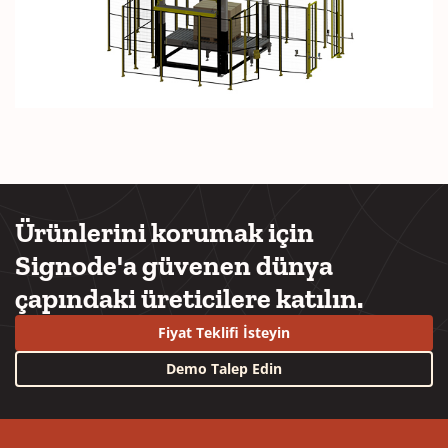
Ürünlerini korumak için
Signode'a güvenen dünya
çapındaki üreticilere katılın.
Fiyat Teklifi İsteyin
Demo Talep Edin
YouTube
LinkedIn