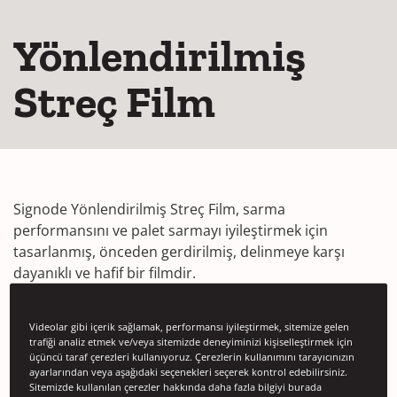
Yönlendirilmiş
Streç Film
Signode Yönlendirilmiş Streç Film, sarma
performansını ve palet sarmayı iyileştirmek için
tasarlanmış, önceden gerdirilmiş, delinmeye karşı
dayanıklı ve hafif bir filmdir.
Videolar gibi içerik sağlamak, performansı iyileştirmek, sitemize gelen
No products found for this application page.
trafiği analiz etmek ve/veya sitemizde deneyiminizi kişiselleştirmek için
üçüncü taraf çerezleri kullanıyoruz. Çerezlerin kullanımını tarayıcınızın
ayarlarından veya aşağıdaki seçenekleri seçerek kontrol edebilirsiniz.
Sitemizde kullanılan çerezler hakkında daha fazla bilgiyi burada