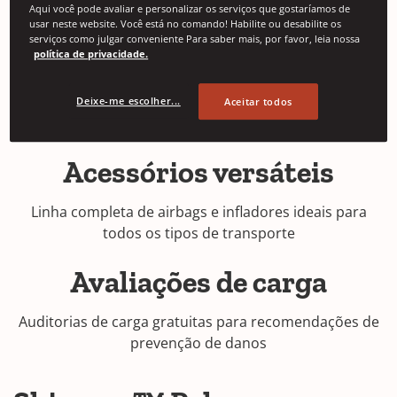
Aqui você pode avaliar e personalizar os serviços que gostaríamos de
Os airbags são fabricados com controles estatísticos
usar neste website. Você está no comando! Habilite ou desabilite os
de processo
serviços como julgar conveniente Para saber mais, por favor, leia nossa
política de privacidade.
Altamente sustentável
Deixe-me escolher...
Aceitar todos
Fabricado com materiais que podem ser reciclados
Acessórios versáteis
Linha completa de airbags e infladores ideais para
todos os tipos de transporte
Avaliações de carga
Auditorias de carga gratuitas para recomendações de
prevenção de danos