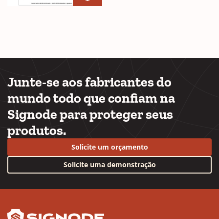
Shippers
(Opens
Lightweight
in
Gorilla
a
Polywoven
new
Instructions
window)
Junte-se aos fabricantes do
mundo todo que confiam na
Signode para proteger seus
produtos.
Solicite um orçamento
Solicite uma demonstração
YouTube
LinkedIn