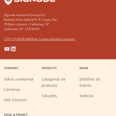
Signode Industrial Group LLC
Rodovia Dom Gabriel P. B. Couto, Km
78 Bairro Jacaré - Cabreúva, SP
Cabreúva, SP, 13318-001
+55 (11) 4529-8400
Fale Conosco
Global Locations
(Opens
(Opens
(Opens
(Opens
in
in
in
in
a
a
a
a
COMPANY
PRODUCTS
MEDIA
new
new
new
new
window)
window)
window)
window)
Sobre a empresa
Categorias de
Detalhes do
produtos
Evento
(Opens
Carreiras
in
a
Soluções
Notícias
new
Fale Conosco
window)
LEGAL & PRIVACY