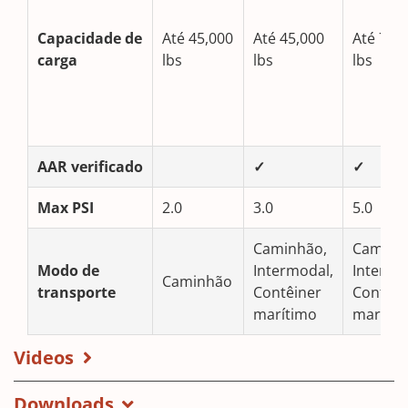
Capacidade de
Até 45,000
Até 45,000
Até 75,
carga
lbs
lbs
lbs
AAR
verificado
✓
✓
Max PSI
2.0
3.0
5.0
Caminhão,
Caminh
Modo de
Intermodal,
Intermo
Caminhão
transporte
Contêiner
Contêin
marítimo
maríti
Videos
Downloads