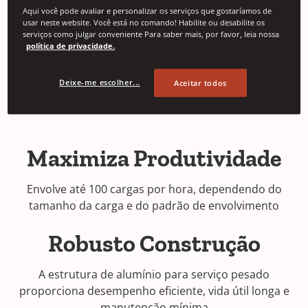
Aqui você pode avaliar e personalizar os serviços que gostaríamos de
usar neste website. Você está no comando! Habilite ou desabilite os
serviços como julgar conveniente Para saber mais, por favor, leia nossa
política de privacidade.
Deixe-me escolher...
Aceitar todos
Maximiza Produtividade
Envolve até 100 cargas por hora, dependendo do
tamanho da carga e do padrão de envolvimento
Robusto Construção
A estrutura de alumínio para serviço pesado
proporciona desempenho eficiente, vida útil longa e
manutenção mínima