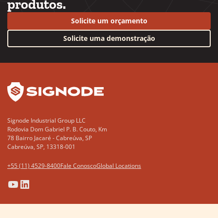
produtos.
Solicite um orçamento
Solicite uma demonstração
YouTube
LinkedIn
Signode Industrial Group LLC
Rodovia Dom Gabriel P. B. Couto, Km
78 Bairro Jacaré - Cabreúva, SP
Cabreúva, SP, 13318-001
+55 (11) 4529-8400
Fale Conosco
Global Locations
(Opens
(Opens
(Opens
(Opens
in
in
in
in
a
a
a
a