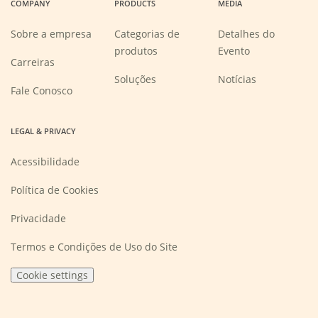
COMPANY
PRODUCTS
MEDIA
new
new
new
new
window)
window)
window)
window)
Sobre a empresa
Categorias de
Detalhes do
produtos
Evento
(Opens
Carreiras
in
a
Soluções
Notícias
new
Fale Conosco
window)
LEGAL & PRIVACY
Acessibilidade
Política de Cookies
Privacidade
Termos e Condições de Uso do Site
Cookie settings