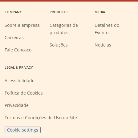
a
a
a
a
COMPANY
PRODUCTS
MEDIA
new
new
new
new
window)
window)
window)
window)
Sobre a empresa
Categorias de
Detalhes do
produtos
Evento
(Opens
Carreiras
in
a
Soluções
Notícias
new
Fale Conosco
window)
LEGAL & PRIVACY
Acessibilidade
Política de Cookies
Privacidade
Termos e Condições de Uso do Site
Cookie settings