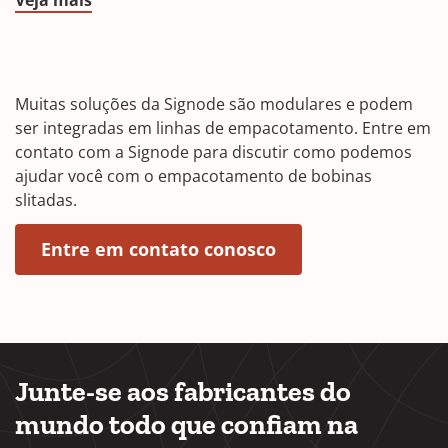
Veja mais
Muitas soluções da Signode são modulares e podem
ser integradas em linhas de empacotamento. Entre em
contato com a Signode para discutir como podemos
ajudar você com o empacotamento de bobinas
slitadas.
(abre em uma nova
(Opens in a new w
Entre em contato conosco
Junte-se aos fabricantes do
mundo todo que confiam na