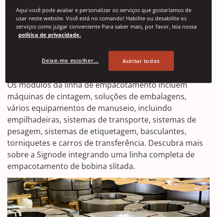
slitadas
Aqui você pode avaliar e personalizar os serviços que gostaríamos de
usar neste website. Você está no comando! Habilite ou desabilite os
Projetado para fornecer proteção máxima contra
serviços como julgar conveniente Para saber mais, por favor, leia nossa
política de privacidade.
poeira, ferrugem, manuseio incorreto e unitização de
bobinas para melhor manuseio, proporcionando
qualidade de embalagem consistente e aumentando a
Deixe-me escolher...
Aceitar todos
segurança ao eliminar a interação homem-máquina.
Os módulos da linha de empacotamento incluem
máquinas de cintagem, soluções de embalagens,
vários equipamentos de manuseio, incluindo
empilhadeiras, sistemas de transporte, sistemas de
pesagem, sistemas de etiquetagem, basculantes,
torniquetes e carros de transferência. Descubra mais
sobre a Signode integrando uma linha completa de
empacotamento de bobina slitada.