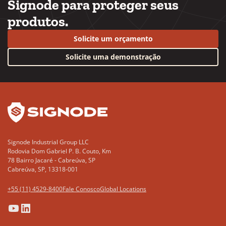
Signode para proteger seus
produtos.
Solicite um orçamento
Solicite uma demonstração
YouTube
LinkedIn
Signode Industrial Group LLC
Rodovia Dom Gabriel P. B. Couto, Km
78 Bairro Jacaré - Cabreúva, SP
Cabreúva, SP, 13318-001
+55 (11) 4529-8400
Fale Conosco
Global Locations
(Opens
(Opens
(Opens
(Opens
in
in
in
in