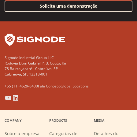
Solicite uma demonstração
YouTube
LinkedIn
Signode Industrial Group LLC
Rodovia Dom Gabriel P. B. Couto, Km
78 Bairro Jacaré - Cabreúva, SP
Cabreúva, SP, 13318-001
+55 (11) 4529-8400
Fale Conosco
Global Locations
(Opens
(Opens
(Opens
(Opens
in
in
in
in
a
a
a
a
COMPANY
PRODUCTS
MEDIA
new
new
new
new
window)
window)
window)
window)
Sobre a empresa
Categorias de
Detalhes do