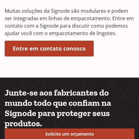
Muitas soluções da Signode são modulares e podem
ser integradas em linhas de empacotamento. Entre em
contato com a Signode para discutir como podemos
ajudar você com o empacotamento de lingotes.
(abre em uma nova
(Opens in a new w
Entre em contato conosco
Junte-se aos fabricantes do
mundo todo que confiam na
Signode para proteger seus
produtos.
Solicite um orçamento