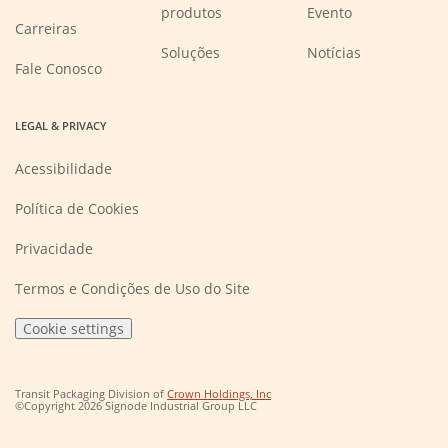
produtos
Evento
(Opens
Carreiras
in
a
Soluções
Notícias
new
Fale Conosco
window)
LEGAL & PRIVACY
Acessibilidade
Política de Cookies
Privacidade
Termos e Condições de Uso do Site
Cookie settings
(Opens
Transit Packaging Division of
Crown Holdings, Inc
in
©Copyright 2026 Signode Industrial Group LLC
a
new
window)