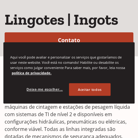
Lingotes | Ingots
(Opens in a new win
Contato
Aqui você pode avaliar e personalizar os serviços que gostaríamos de
usar neste website. Você está no comando! Habilite ou desabilite os
serviços como julgar conveniente Para saber mais, por favor, leia nossa
política de privacidade.
Integre facilmente as soluções da Signode à sua linha
de fabricação de lingotes com vários sistemas de
Deixe-me escolher...
Aceitar todos
manuseio, incluindo transportadores de corrente com
canais e carros de transferência. Disponibilizamos
máquinas de cintagem e estações de pesagem líquida
com sistemas de TI de nível 2 e disponíveis em
configurações hidráulicas, pneumáticas ou elétricas,
conforme viável. Todas as linhas integradas são
dotadas de mecanismos de segurança adequados.