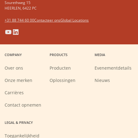
Sourethweg 15
HEERLEN, 6422 PC
+31 88 744 60 00
Contacteer ons
Global Locations
(Opens
(Opens
(Opens
(Opens
in
in
in
in
a
a
a
a
COMPANY
PRODUCTS
MEDIA
new
new
new
new
window)
window)
window)
window)
Over ons
Producten
Evenementdetails
Onze merken
Oplossingen
Nieuws
(Opens
Carrières
in
a
new
Contact opnemen
window)
LEGAL & PRIVACY
Toegankelijkheid