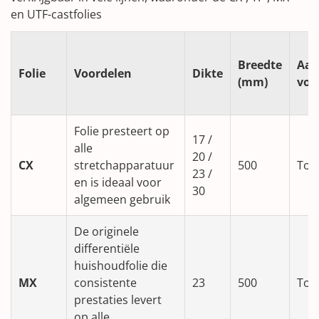
en UTF-castfolies
Breedte
Aan
Folie
Voordelen
Dikte
(mm)
voo
Folie presteert op
17 /
alle
20 /
CX
stretchapparatuur
500
Tot
23 /
en is ideaal voor
30
algemeen gebruik
De originele
differentiële
huishoudfolie die
MX
consistente
23
500
Tot
prestaties levert
op alle