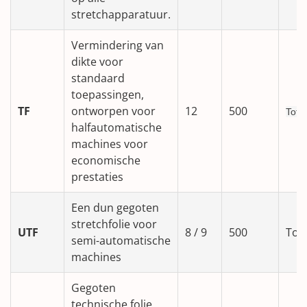
stretchapparatuur.
Vermindering van
dikte voor
standaard
toepassingen,
TF
ontworpen voor
12
500
1
Tot
halfautomatische
machines voor
economische
prestaties
Een dun gegoten
stretchfolie voor
UTF
8 / 9
500
Tot
semi-automatische
machines
Gegoten
technische folie,