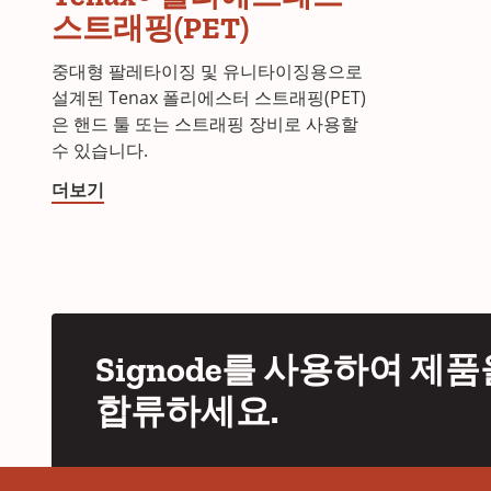
리
스트래핑(PET)
에
스
중대형 팔레타이징 및 유니타이징용으로
테
설계된 Tenax 폴리에스터 스트래핑(PET)
르
은 핸드 툴 또는 스트래핑 장비로 사용할
스
수 있습니다.
트
더보기
래
핑
(PET)
Signode를 사용하여 제
합류하세요.
YouTube
LinkedIn