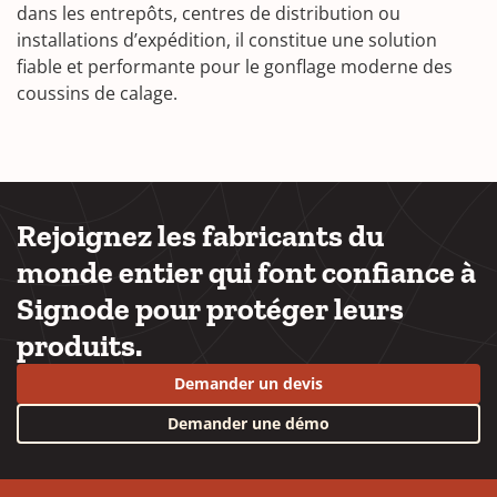
dans les entrepôts, centres de distribution ou
installations d’expédition, il constitue une solution
fiable et performante pour le gonflage moderne des
coussins de calage.
Rejoignez les fabricants du
monde entier qui font confiance à
Signode pour protéger leurs
produits.
Demander un devis
Demander une démo
YouTube
LinkedIn