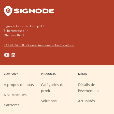
Signode Industrial Group LLC
Silbernstrasse 14
Dietikon, 8953
+41 44 745 50 50
Contactez-nous
Global Locations
(Opens
(Opens
(Opens
(Opens
in
in
in
in
a
a
a
a
COMPANY
PRODUCTS
MEDIA
new
new
new
new
window)
window)
window)
window)
A propos de nous
Catégories de
Détails de
produits
l'événement
Nos Marques
Solutions
Actualités
(Opens
Carrières
in
a