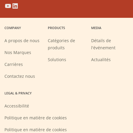
(Opens
(Opens
(Opens
(Opens
in
in
in
in
a
a
a
a
COMPANY
PRODUCTS
MEDIA
new
new
new
new
window)
window)
window)
window)
A propos de nous
Catégories de
Détails de
produits
l'événement
Nos Marques
Solutions
Actualités
(Opens
Carrières
in
a
new
Contactez nous
window)
LEGAL & PRIVACY
Accessibilité
Politique en matière de cookies
Politique en matière de cookies