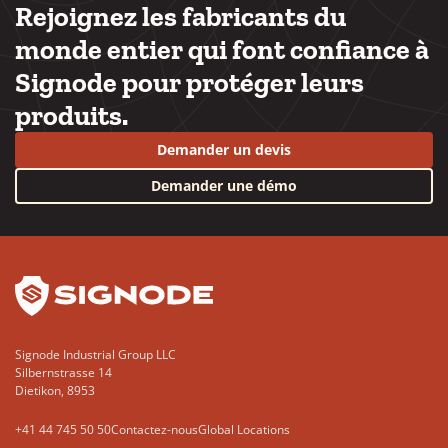
Rejoignez les fabricants du
monde entier qui font confiance à
Signode pour protéger leurs
produits.
Demander un devis
Demander une démo
YouTube
LinkedIn
Signode Industrial Group LLC
Silbernstrasse 14
Dietikon, 8953
+41 44 745 50 50
Contactez-nous
Global Locations