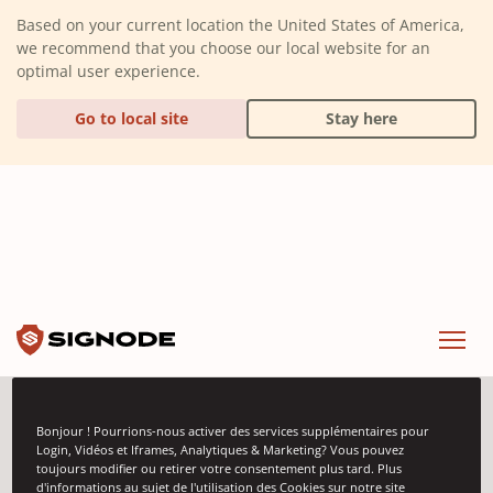
(Dismiss alert)
Based on your current location the United States of America,
we recommend that you choose our local website for an
optimal user experience.
Go to local site
Stay here
Signode
Menu
Bonjour ! Pourrions-nous activer des services supplémentaires pour
Événements
Login, Vidéos et Iframes, Analytiques & Marketing? Vous pouvez
toujours modifier ou retirer votre consentement plus tard. Plus
d'informations au sujet de l'utilisation des Cookies sur notre site