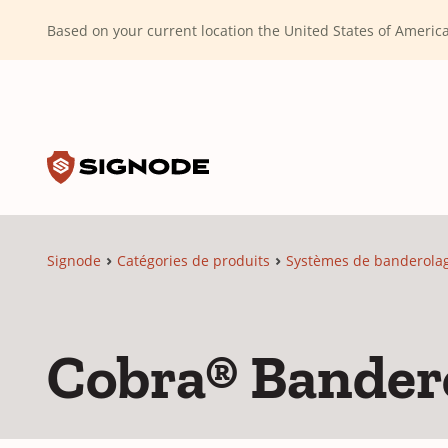
(Dismiss alert)
Based on your current location the United States of Ameri
Toggle search input
Signode
Signode
Catégories de produits
Systèmes de banderola
Cobra® Bander