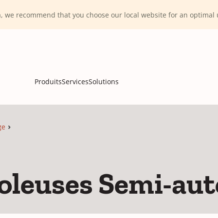
ca, we recommend that you choose our local website for an optima
Produits
Services
Solutions
ge
oleuses Semi-au