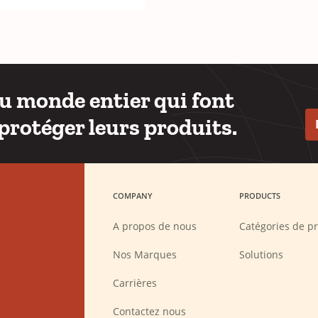
du monde entier qui font
protéger leurs produits.
COMPANY
PRODUCTS
A propos de nous
Catégories de pr
Nos Marques
Solutions
(Opens
Carrières
in
a
new
Contactez nous