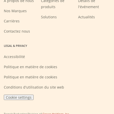
A propos de nous
Catégories de
Détails de
produits
l'événement
Nos Marques
Solutions
Actualités
(Opens
Carrières
in
a
new
Contactez nous
window)
LEGAL & PRIVACY
Accessibilité
Politique en matière de cookies
Politique en matière de cookies
Conditions d'utilisation du site web
Cookie settings
(Opens
Transit Packaging Division of
Crown Holdings, Inc