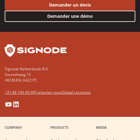
Demander un devis
Demander une démo
YouTube
LinkedIn
Signode Netherlands B.V.
Sourethweg 15
HEERLEN, 6422 PC
+31 88 744 60 00
Contactez-nous
Global Locations
(Opens
(Opens
(Opens
(Opens
in
in
in
in
a
a
a
a
COMPANY
PRODUCTS
MEDIA
new
new
new
new
window)
window)
window)
window)