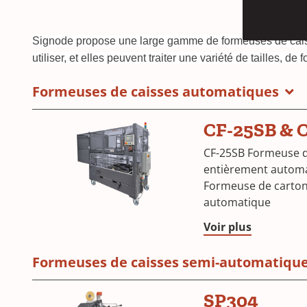
Signode propose une large gamme de formeuses de caisse
utiliser, et elles peuvent traiter une variété de tailles, d
Formeuses de caisses automatiques
CF-25SB & 
CF-25SB Formeuse d
entièrement automa
Formeuse de carton
automatique
CF-
Voir plus
25
SB
Formeuses de caisses semi-automatiqu
SP304