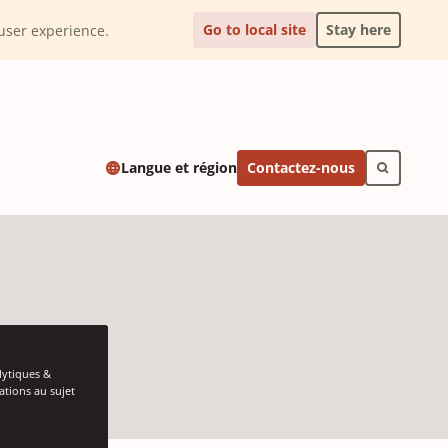
Go to local site
Stay here
l user experience.
Contactez-nous
Langue et région
lytiques &
ations au sujet