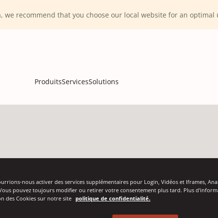
ca, we recommend that you choose our local website for an optima
Produits
Services
Solutions
aisses
urrions-nous activer des services supplémentaires pour Login, Vidéos et Iframes, Ana
Vous pouvez toujours modifier ou retirer votre consentement plus tard. Plus d'inform
tion des Cookies sur notre site
politique de confidentialité.