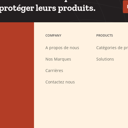
protéger leurs produits.
COMPANY
PRODUCTS
A propos de nous
Catégories de pr
Nos Marques
Solutions
(Opens
Carrières
in
a
new
Contactez nous
window)