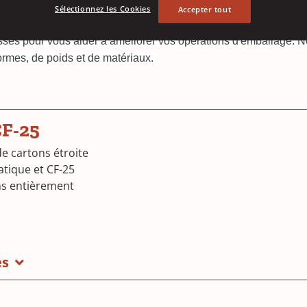
Sélectionnez les Cookies
Accepter tout
s pour vous aider à améliorer vos opérations d'emballage. Nos
e formes, de poids et de matériaux.
CF-25
e cartons étroite
tique et CF-25
s entièrement
es