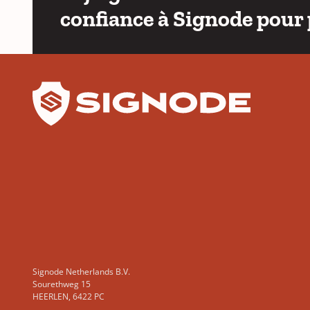
confiance à Signode pour 
YouTube
LinkedIn
Signode Netherlands B.V.
Sourethweg 15
HEERLEN, 6422 PC