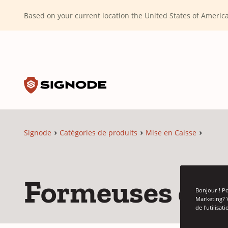
(Dismiss alert)
Based on your current location the United States of Ameri
Toggle search input
Signode
Signode
Catégories de produits
Mise en Caisse
Formeuses de c
Bonjour ! Po
Marketing? 
de l'utilisa